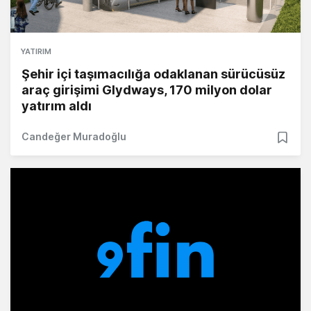
YATIRIM
Şehir içi taşımacılığa odaklanan sürücüsüz
araç girişimi Glydways, 170 milyon dolar
yatırım aldı
Candeğer Muradoğlu