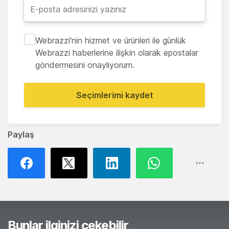
Webrazzi'nin hizmet ve ürünleri ile günlük
Webrazzi haberlerine ilişkin olarak epostalar
göndermesini onaylıyorum.
Seçimlerimi kaydet
Paylaş
Bunlar ilginizi çekebilir