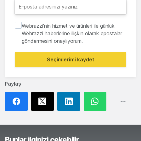
Webrazzi'nin hizmet ve ürünleri ile günlük
Webrazzi haberlerine ilişkin olarak epostalar
göndermesini onaylıyorum.
Seçimlerimi kaydet
Paylaş
Bunlar ilginizi çekebilir