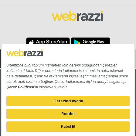
Hakkında
Yazarlar
Katkıda Bulun
Reklam
Girişiminizi Tanıtın
İletişim
Çerez Tercihleri
Gizlilik Politikası