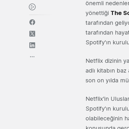
önemli nedenler
yönettiği
The S
tarafından geliy
tarafından haya
Spotify'ın kurul
Netflix dizinin
adlı kitabın baz
son on yılda müz
Netflix'in Ulusl
Spotify'ın kurul
olabileceğinin 
konusunda gerçe