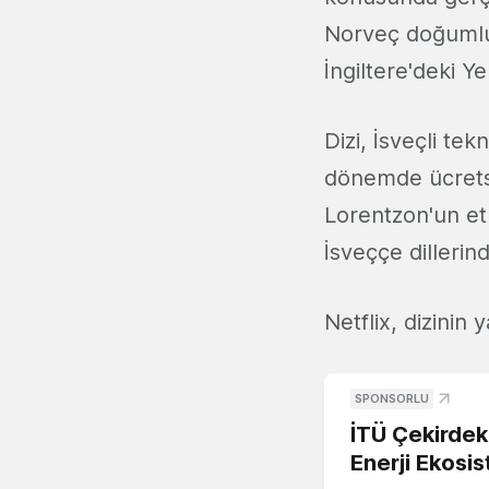
Norveç doğum
İngiltere'deki Ye
Dizi, İsveçli tek
dönemde ücretsiz
Lorentzon'un etr
İsveççe dillerind
Netflix, dizinin 
SPONSORLU
İTÜ Çekirdek,
Enerji Ekosis