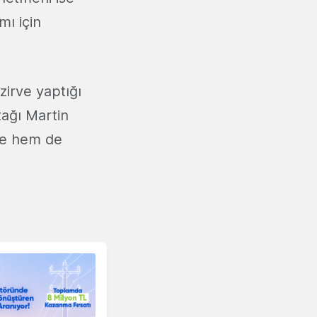
mı için
 zirve yaptığı
tağı Martin
zce hem de