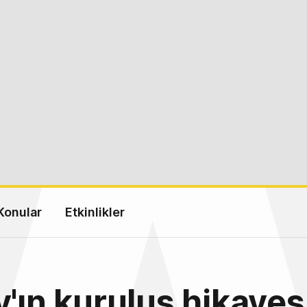
Konular
Etkinlikler
y'ın kuruluş hikayes