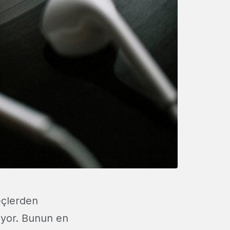
eçlerden
iliyor. Bunun en