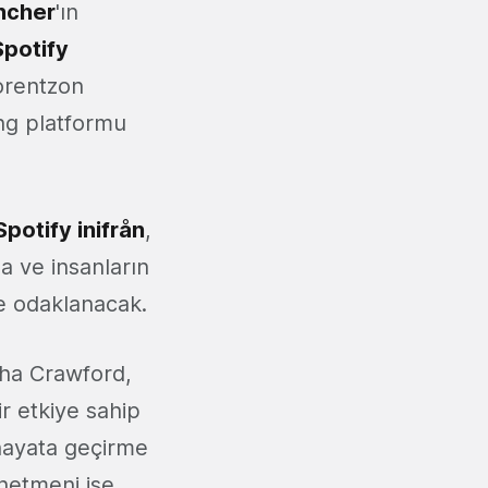
ncher
'ın
Spotify
Lorentzon
ng platformu
Spotify inifrån
,
na ve insanların
ne odaklanacak.
esha Crawford,
ir etkiye sahip
 hayata geçirme
netmeni ise