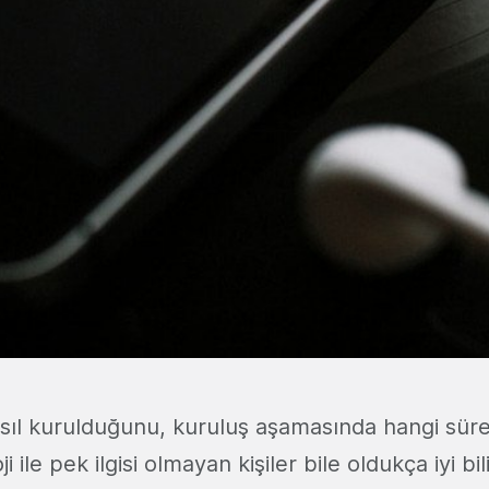
ıl kurulduğunu, kuruluş aşamasında hangi sür
ji ile pek ilgisi olmayan kişiler bile oldukça iyi b