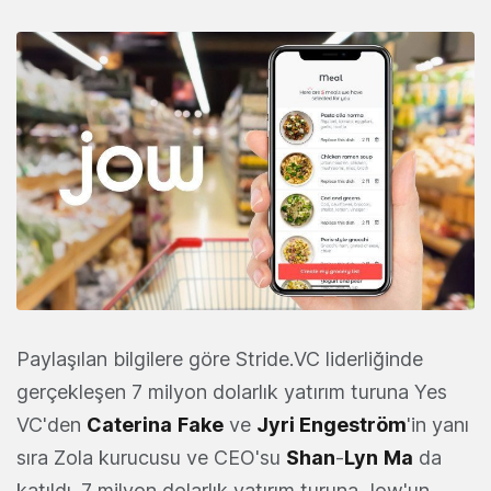
Paylaşılan bilgilere göre Stride.VC liderliğinde
gerçekleşen 7 milyon dolarlık yatırım turuna Yes
VC'den
Caterina
Fake
ve
Jyri Engeström
'in yanı
sıra Zola kurucusu ve CEO'su
Shan
-
Lyn
Ma
da
katıldı. 7 milyon dolarlık yatırım turuna Jow'un