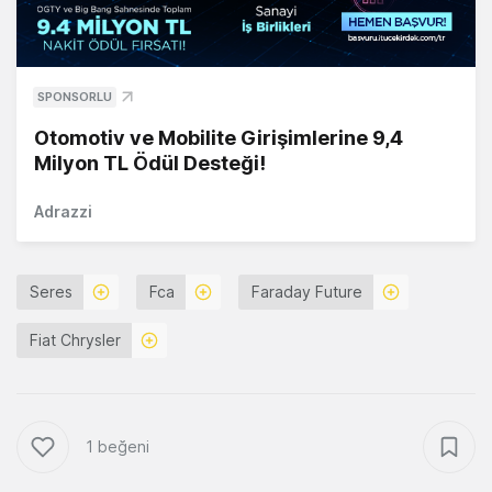
SPONSORLU
Otomotiv ve Mobilite Girişimlerine 9,4
Milyon TL Ödül Desteği!
Adrazzi
Seres
Fca
Faraday Future
Fiat Chrysler
1 beğeni