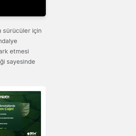
n sürücüler için
ndalye
ark etmesi
iği sayesinde