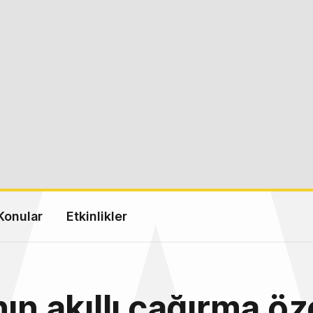
Konular
Etkinlikler
ın akıllı çağırma öze