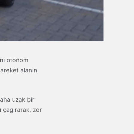
ını otonom
areket alanını
daha uzak bir
 çağırarak, zor