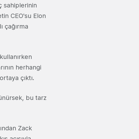
ç sahiplerinin
ketin CEO'su Elon
llı çağırma
 kullanırken
arının herhangi
rtaya çıktı.
nürsek, bu tarz
lından Zack
kış açısıyla