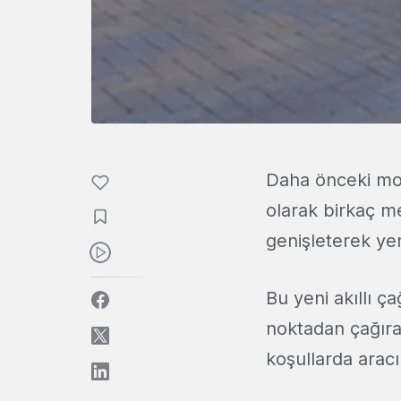
Daha önceki mod
olarak birkaç me
genişleterek yen
Bu yeni akıllı ç
noktadan çağıra
koşullarda arac