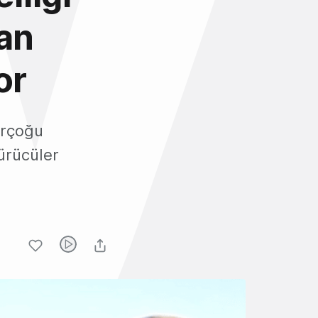
nan
or
birçoğu
sürücüler