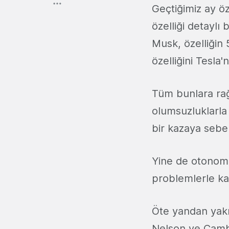
Geçtiğimiz ay öze
özelliği detaylı
Musk, özelliğin 5
özelliğini Tesla'
Tüm bunlara rağm
olumsuzluklarla 
bir kazaya sebep
Yine de otonom
problemlerle kar
Öte yandan yak
Nelson ve Cambry