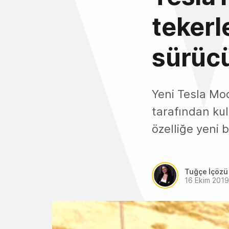
tekerl
sürücü
Yeni Tesla Mod
tarafından kull
özelliğe yeni b
Tuğçe İçözü
16 Ekim 2019