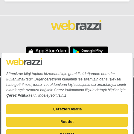
Hakkında
Yazarlar
Katkıda Bulun
Reklam
Girişiminizi Tanıtın
İletişim