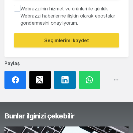
Webrazzi'nin hizmet ve ürünleri ile günlük
Webrazzi haberlerine ilişkin olarak epostalar
göndermesini onaylıyorum.
Seçimlerimi kaydet
Paylaş
Bunlar ilginizi çekebilir