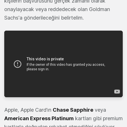
kişilerin başvurusunu gerçek zamanlı olarak
onaylayacak veya reddedecek olan Goldman
Sachs'a gönderileceğini belirtelim.
Apple, Apple Card’ın
Chase Sapphire
veya
American Express Platinum
kartları gibi premium
kartlarla doğrudan rekabet etmediğini söylüyor.