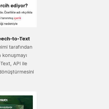
eech-to-Text
nimi tarafından
an konuşmayı
xt, API ile
 dönüştürmesini