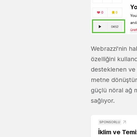
Webrazzi'nin hab
özelliğini kulla
desteklenen ve 
metne dönüştür
güçlü nöral ağ m
sağlıyor.
SPONSORLU
İklim ve Temi