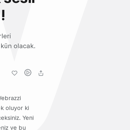
!
leri
kün olacak.
Webrazzi
 oluyor ki
eksiniz. Yeni
eniz ve bu