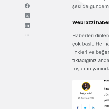
şekilde gündem
Webrazzi haberl
Haberleri dinle
çok basit. Herh
linkleri ve beğen
tıkladığınız and
tuşunun yanında