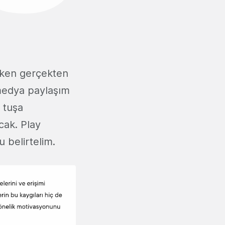
eken gerçekten
 medya paylaşım
O tuşa
cak. Play
 belirtelim.