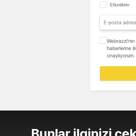
Etkinlikler
Webrazzi'nin 
haberlerine i
onaylıyorum.
Bunlar ilginizi çek