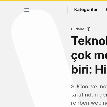
Kategoriler
GIRIŞIM
Teknolo
çok me
biri: H
SUCool ve Inov
tarafından ger
rehberi webin