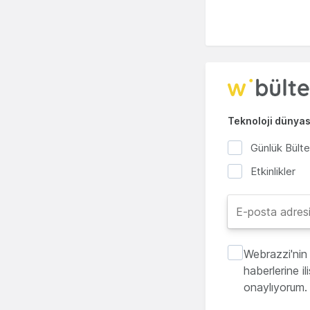
Teknoloji dünyası
Günlük Bült
Etkinlikler
Webrazzi'nin 
haberlerine i
onaylıyorum.