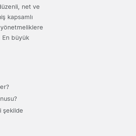
düzenli, net ve
niş kapsamlı
e yönetmeliklere
r. En büyük
ler?
konusu?
 şekilde