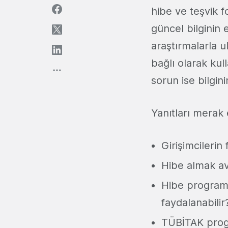
hibe ve teşvik f
güncel bilginin
araştırmalarla u
bağlı olarak kul
sorun ise bilgin
Yanıtları merak 
Girişimcilerin
Hibe almak ava
Hibe programl
faydalanabilir
TÜBİTAK progr