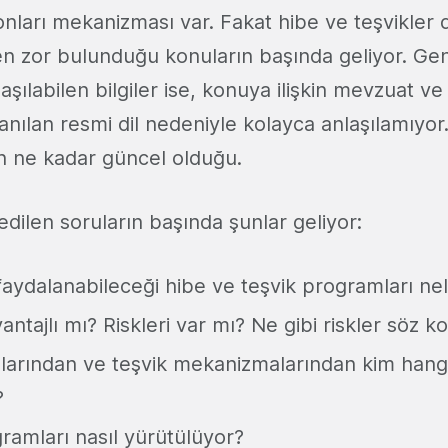
onları mekanizması var. Fakat hibe ve teşvikler 
 en zor bulunduğu konuların başında geliyor. Ge
laşılabilen bilgiler ise, konuya ilişkin mevzuat v
lanılan resmi dil nedeniyle kolayca anlaşılamıyo
in ne kadar güncel olduğu.
edilen soruların başında şunlar geliyor:
 faydalanabileceği hibe ve teşvik programları ne
ntajlı mı? Riskleri var mı? Ne gibi riskler söz 
arından ve teşvik mekanizmalarından kim hangi
?
amları nasıl yürütülüyor?