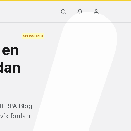
SPONSORLU
n en
dan
SHERPA Blog
vik fonları