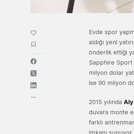
Evde spor yapma 
aldığı yeni yat
önderlik ettiği 
Sapphire Sport v
milyon dolar yatı
ise 90 milyon do
2015 yılında
Aly
duvara monte ed
farklı antrenman
imkanı sunuyor. 