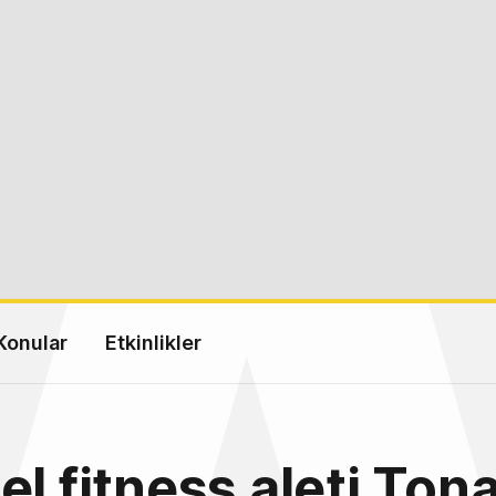
Konular
Etkinlikler
el fitness aleti Tona