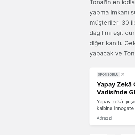
Tonal'in en iddia
yapma imkanı su
müşterileri 30 i
dağılımı eşit dur
diğer kanıtı. Gel
yapacak ve Tonal
SPONSORLU
Yapay Zekâ G
Vadisi'nde G
Yapay zekâ girişi
kalbine Innogate i
Adrazzi