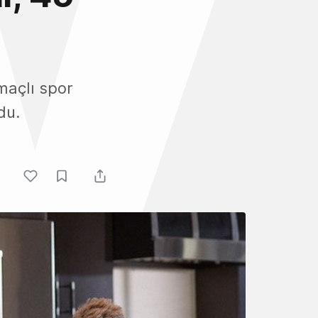
amaçlı spor
du.