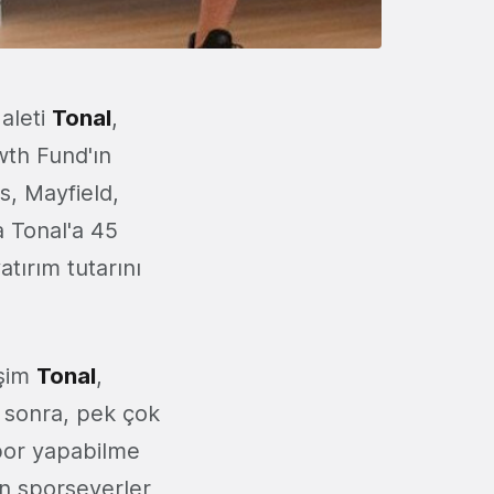
 aleti
Tonal
,
wth Fund'ın
s, Mayfield,
a Tonal'a 45
atırım tutarını
işim
Tonal
,
n sonra, pek çok
spor yapabilme
an sporseverler