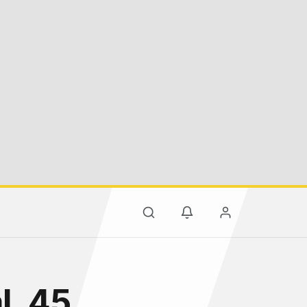
l, 45