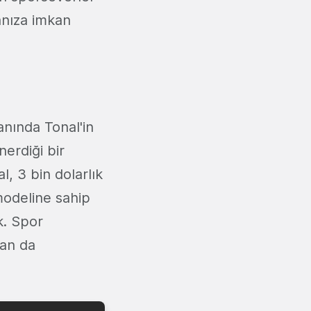
manıza imkan
anında Tonal'in
erdiği bir
al, 3 bin dolarlık
 modeline sahip
k. Spor
ran da