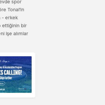
e evde spor
re Tonal'in
n - erkek
ettiğinin bir
ni işe alımlar