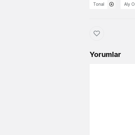
Tonal
Aly 
Yorumlar