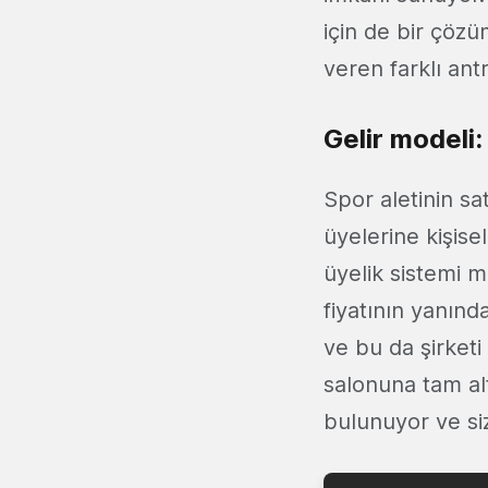
için de bir çözü
veren farklı ant
Gelir modeli:
Spor aletinin sat
üyelerine kişis
üyelik sistemi m
fiyatının yanınd
ve bu da şirketi
salonuna tam alt
bulunuyor ve siz