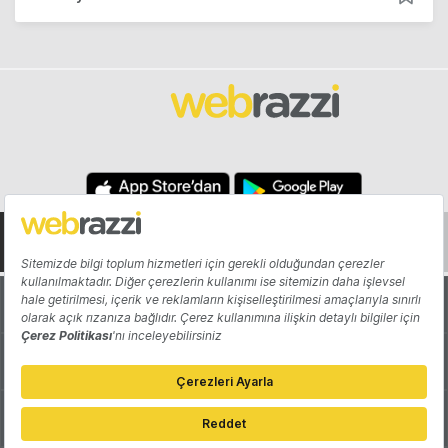
Hakkında
Yazarlar
Katkıda Bulun
Reklam
Girişiminizi Tanıtın
İletişim