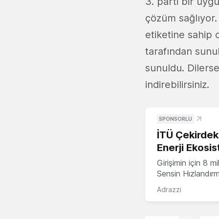
3. parti bir uy
çözüm sağlıyor.
etiketine sahip 
tarafından sunu
sunuldu. Dilers
indirebilirsiniz.
SPONSORLU
İTÜ Çekirdek,
Enerji Ekosis
Girişimin için 8 
Sensin Hızlandır
Adrazzi