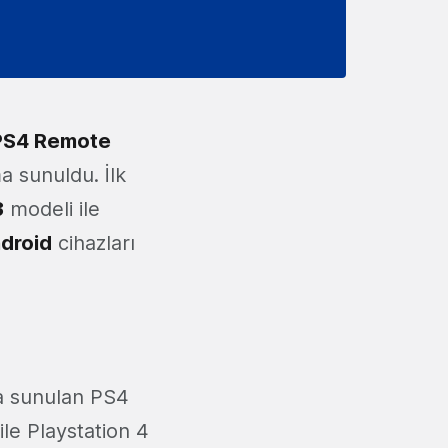
PS4 Remote
ma sunuldu. İlk
3
modeli ile
droid
cihazları
a sunulan PS4
ı ile Playstation 4