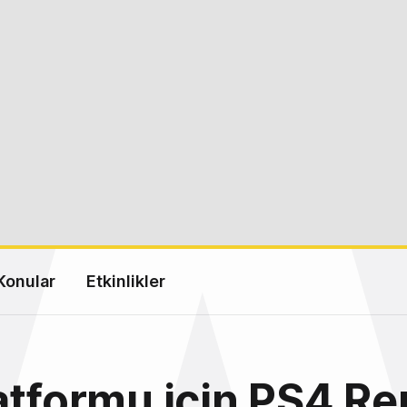
Konular
Etkinlikler
atformu için PS4 R