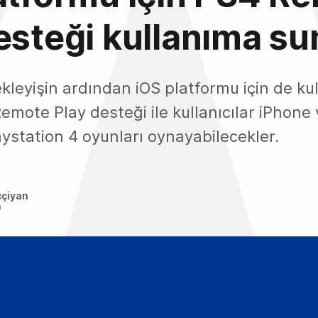
esteği kullanıma su
kleyişin ardından iOS platformu için de ku
mote Play desteği ile kullanıcılar iPhone v
Playstation 4 oyunları oynayabilecekler.
ççiyan
9