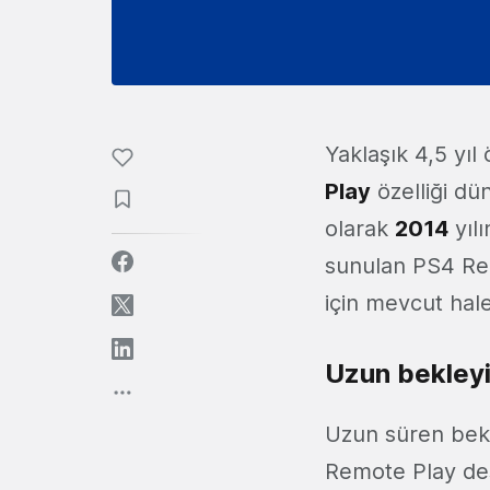
Yaklaşık 4,5 yı
Play
özelliği dün
olarak
2014
yılı
sunulan PS4 Rem
için mevcut hale
Uzun bekleyi
Uzun süren bek
Remote Play dest