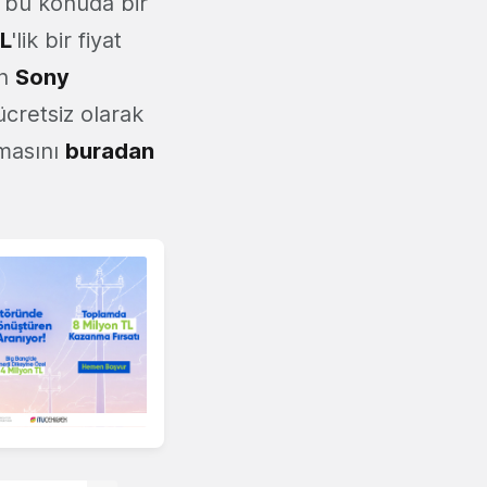
 bu konuda bir
TL
'lik bir fiyat
an
Sony
cretsiz olarak
amasını
buradan