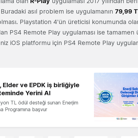
gulama olan
R-Play
uygulaması 2017 yılından beri
 Buradaki asıl problem ise uygulamanın
79,99 
olması. Playstation 4'ün üreticisi konumunda ol
lan PS4 Remote Play uygulaması ise tamamen ü
eniz iOS platformu için PS4 Remote Play uygul
 Elder ve EPDK iş birliğiyle
teminde Yerini Al
milyon TL ödül desteği sunan Enerjim
ma Programına başvur