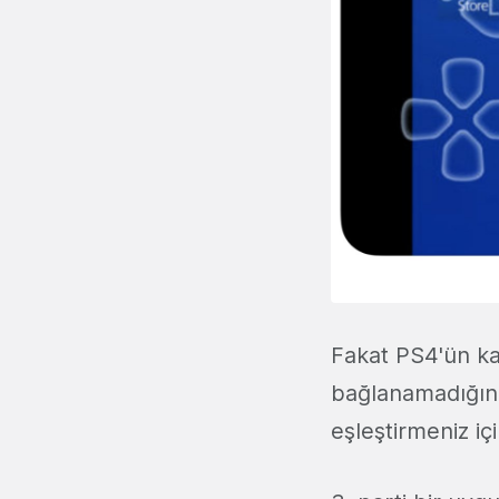
Fakat PS4'ün ka
bağlanamadığını 
eşleştirmeniz i