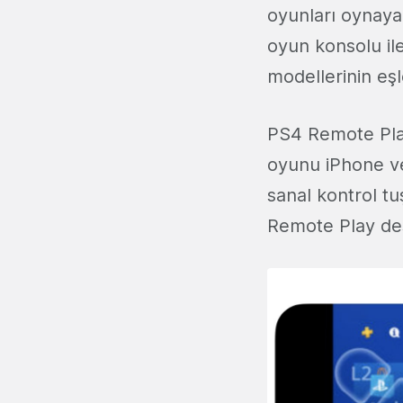
oyunları oynayab
oyun konsolu il
modellerinin eşl
PS4 Remote Pla
oyunu iPhone ve
sanal kontrol tu
Remote Play de