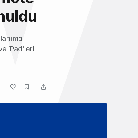
nuldu
llanıma
e iPad'leri