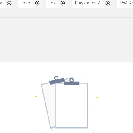
y
Ipad
Ios
Playstation 4
Ps4 R