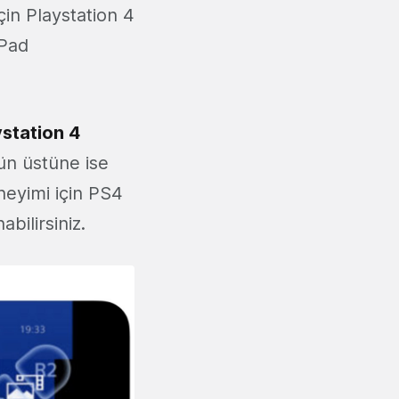
çin Playstation 4
iPad
station 4
ün üstüne ise
eneyimi için PS4
abilirsiniz.