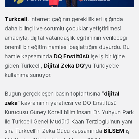
Turkcell
, internet çağının gereklilikleri ışığında
daha bilinçli ve sorumlu çocuklar yetiştirilmesi
amacıyla, dijital vatandaşlık eğitiminin verileceği
önemli bir eğitim hamlesi başlattığını duyurdu. Bu
hamle kapsamında
DQ Enstitüsü
işe iş birliğine
giden Turkcell,
Dijital Zeka DQ
’yu Türkiye’de
kullanıma sunuyor.
Bugün gerçekleşen basın toplantısına “
dijital
zeka
” kavramının yaratıcısı ve DQ Enstitüsü
Kurucusu Güney Koreli bilim insanı Dr. Yuhyun Park
ile Turkcell Genel Müdürü Kaan Terzioğlu'nun yanı
sıra Turkcell’in Zeka Gücü kapsamında
BİLSEM
iş