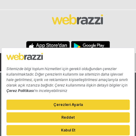
Hakkında
Yazarlar
Katkıda Bulun
Reklam
Girişiminizi Tanıtın
İletişim
Çerez Tercihleri
Gizlilik Politikası