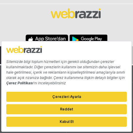
Hakkında
Yazarlar
Katkıda Bulun
Reklam
Girişiminizi Tanıtın
İletişim
Çerez Tercihleri
Gizlilik Politikası