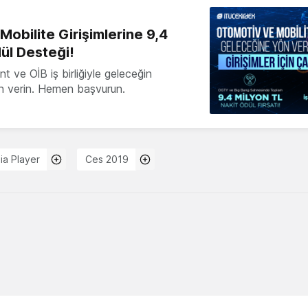
obilite Girişimlerine 9,4
ül Desteği!
 ve OİB iş birliğiyle geleceğin
ön verin. Hemen başvurun.
ia Player
Ces 2019