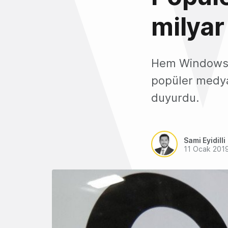
milyar
Hem Windows h
popüler medya 
duyurdu.
Sami Eyidilli
11 Ocak 201