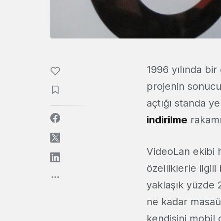
1996 yılında bir
projenin sonucu
açtığı standa yer
indirilme
rakamın
VideoLan ekibi 
özelliklerle ilgi
yaklaşık yüzde 2
ne kadar masaüs
kendisini mobil