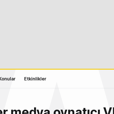
Konular
Etkinlikler
r medya oynatıcı V