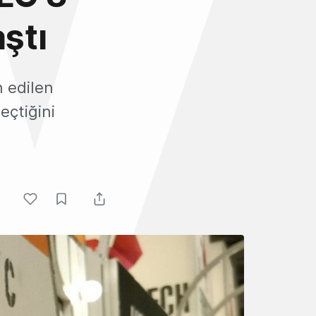
ştı
 edilen
eçtiğini