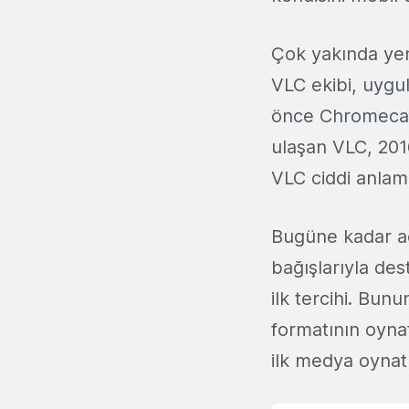
Çok yakında ye
VLC ekibi, uygul
önce Chromecast 
ulaşan VLC, 2016
VLC ciddi anlamd
Bugüne kadar açı
bağışlarıyla de
ilk tercihi. Bun
formatının oyna
ilk medya oynat