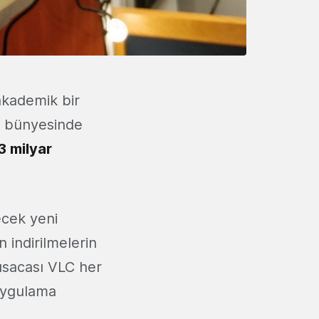
akademik bir
9 bünyesinde
3 milyar
ecek yeni
ün indirilmelerin
Kısacası VLC her
 uygulama