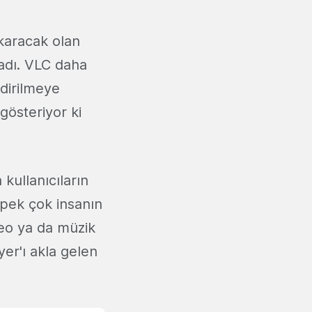
karacak olan
ladı. VLC daha
ndirilmeye
gösteriyor ki
kullanıcıların
 pek çok insanın
deo ya da müzik
er'ı akla gelen