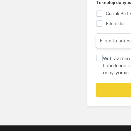
Teknoloji dünyası
Günlük Bült
Etkinlikler
Webrazzi'nin 
haberlerine i
onaylıyorum.