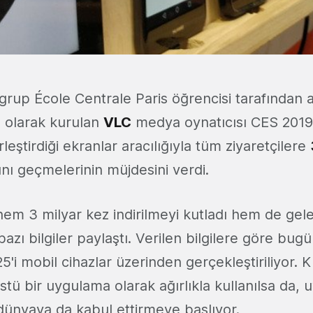
 grup École Centrale Paris öğrencisi tarafından 
 olarak kurulan
VLC
medya oynatıcısı CES 201
leştirdiği ekranlar aracılığıyla tüm ziyaretçilere
ı geçmelerinin müjdesini verdi.
hem 3 milyar kez indirilmeyi kutladı hem de gel
li bazı bilgiler paylaştı. Verilen bilgilere göre bug
5'i mobil cihazlar üzerinden gerçekleştiriliyor. 
tü bir uygulama olarak ağırlıkla kullanılsa da,
 dünyaya da kabul ettirmeye başlıyor.