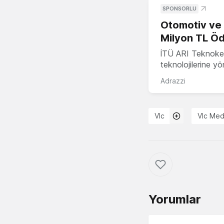
SPONSORLU
Otomotiv ve M
Milyon TL Öd
İTÜ ARI Teknokent
teknolojilerine y
Adrazzi
Vlc
Vlc Med
Yorumlar