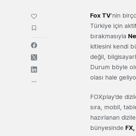
Fox TV
'nin bir
Türkiye için akti
bırakmasıyla
Ne
kitlesini kendi 
değil, bilgisayar
Durum böyle olu
olası hale geliyo
FOXplay’de dizil
sıra, mobil, tab
hazırlanan dizil
bünyesinde
FX,