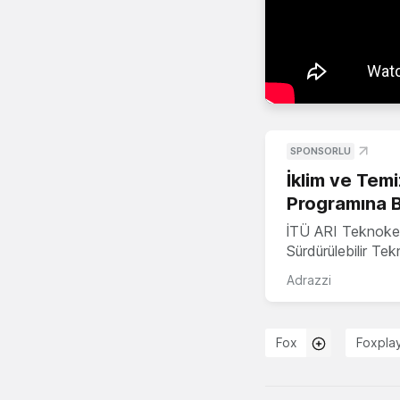
SPONSORLU
İklim ve Temi
Programına 
İTÜ ARI Teknoke
Sürdürülebilir Te
Adrazzi
Fox
Foxpla