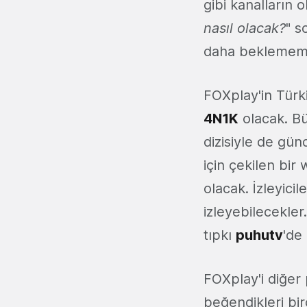
gibi kanalların
nasıl olacak?
" s
daha beklememi
FOXplay'in Türki
4N1K
olacak. Bü
dizisiyle de gü
için çekilen bir 
olacak. İzleyici
izleyebilecekler
tıpkı
puhutv
'de
FOXplay'i diğer p
beğendikleri bi