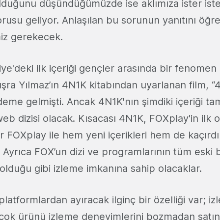
 olduğunu düşündüğümüzde ise aklımıza ister ist
orusu geliyor. Anlaşılan bu sorunun yanıtını öğr
z gerekecek.
ye'deki ilk içeriği gençler arasında bir fenomen
şra Yılmaz’ın 4N1K kitabından uyarlanan film, “4
ndeme gelmişti. Ancak 4N1K'nın şimdiki içeriği
web dizisi olacak. Kısacası 4N1K, FOXplay'in ilk ori
ler FOXplay ile hem yeni içerikleri hem de kaçırdı
. Ayrıca FOX’un dizi ve programlarının tüm eski 
 olduğu gibi izleme imkanına sahip olacaklar.
latformlardan ayıracak ilginç bir özelliği var; izl
rçok ürünü izleme deneyimlerini bozmadan satın 