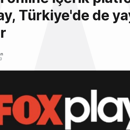
y, Türkiye'de de ya
r
an
9