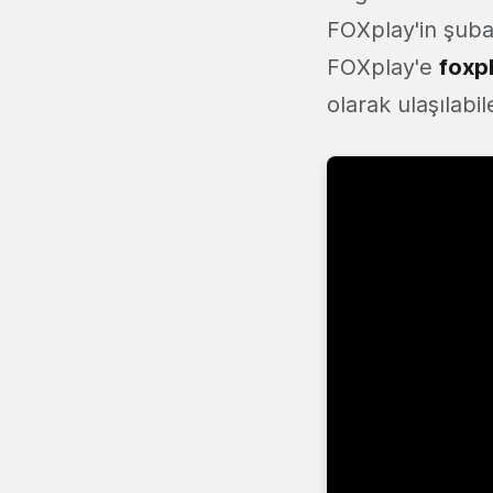
FOXplay'in şubat
FOXplay'e
foxp
olarak ulaşılabi