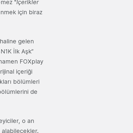
emez "
İçerikler
enmek için biraz
 haline gelen
N1K İlk Aşk”
 tamamen FOXplay
jinal içeriği
kları bölümleri
bölümlerini de
eyiciler, o an
alabilecekler.