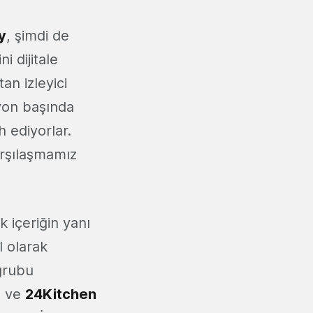
y
, şimdi de
i dijitale
an izleyici
zyon başında
h ediyorlar.
arşılaşmamız
k içeriğin yanı
l olarak
 grubu
d
ve
24Kitchen