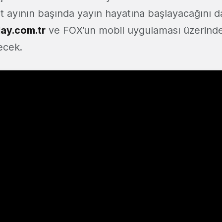
 ayının başında yayın hayatına başlayacağını da
lay.com.tr
ve FOX’un mobil uygulaması üzerinde
lecek.