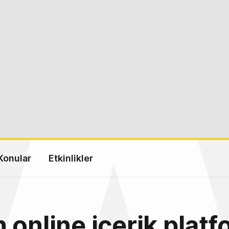
Konular
Etkinlikler
 online içerik plat