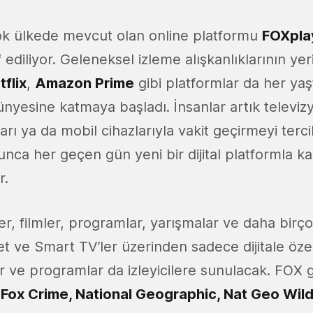
çok ülkede mevcut olan online platformu
FOXpla
f ediliyor. Geleneksel izleme alışkanlıklarının yerin
tflix
,
Amazon Prime
gibi platformlar da her yaşt
bünyesine katmaya başladı. İnsanlar artık televi
ları ya da mobil cihazlarıyla vakit geçirmeyi terci
nca her geçen gün yeni bir dijital platformla k
r.
er, filmler, programlar, yarışmalar ve daha birço
let ve Smart TV’ler üzerinden sadece dijitale öze
er ve programlar da izleyicilere sunulacak. FOX
 Fox Crime, National Geographic, Nat Geo Wil