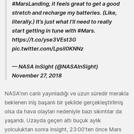
#MarsLanding
, it feels great to get a good
stretch and recharge my batteries. (Like,
literally.) It’s just what I’ll need to really
start getting in tune with
#Mars
.
https://t.co/yse3VEst3G
pic.twitter.com/LpsiI0KNNz
— NASA InSight (@NASAInSight)
November 27, 2018
NASA'nın canlı yayınladığı ve uzun süredir merakla
beklenen iniş başarılı bir şekilde gerçekleştirilmiş
olsa da hava olayları nedeniyle bazı sıkıntılar da
yaşandı. Uzayda geçen altı buçuk aylık
yolculuktan sonra Insight, 23:00'ten önce Mars