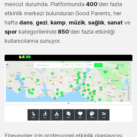
mevcut durumda. Platformunda
400
'den fazla
etkinlik merkezi bulunduran Good Parents, her
hafta
dans
,
gezi
,
kamp
,
müzik
,
sağlık
,
sanat
ve
spor
kategorilerinde
850
'den fazla etkinliği
kullanıcılarına sunuyor.
Ebeveynler için profesyonel etkinlik planlayıcısı