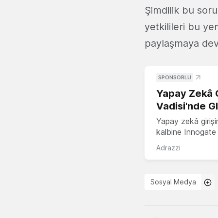
Şimdilik bu sor
yetkilileri bu ye
paylaşmaya dev
SPONSORLU
Yapay Zekâ G
Vadisi'nde G
Yapay zekâ girişi
kalbine Innogate i
Adrazzi
Sosyal Medya