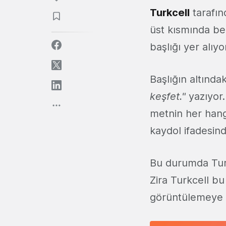
Turkcell
tarafın
üst kısmında be
başlığı yer alıyo
Başlığın altında
keşfet."
yazıyor
metnin her hangi
kaydol ifadesind
Bu durumda Turkc
Zira Turkcell bu 
görüntülemeye v