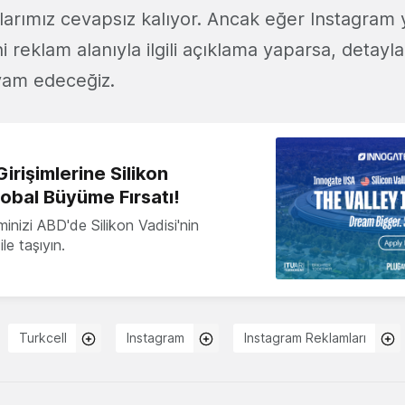
ularımız cevapsız kalıyor. Ancak eğer Instagram 
ni reklam alanıyla ilgili açıklama yaparsa, detaylar
am edeceğiz.
irişimlerine Silikon
lobal Büyüme Fırsatı!
minizi ABD'de Silikon Vadisi'nin
le taşıyın.
Turkcell
Instagram
Instagram Reklamları