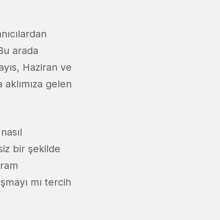
anıcılardan
 Bu arada
ayıs, Haziran ve
a aklımıza gelen
nasıl
z bir şekilde
gram
ışmayı mı tercih