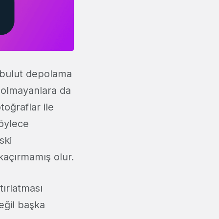
n bulut depolama
sı olmayanlara da
oğraflar ile
Böylece
ski
 kaçırmamış olur.
tırlatması
eğil başka