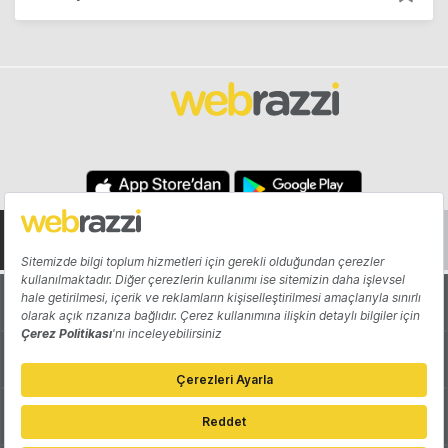
Hakkında
Yazarlar
Katkıda Bulun
Reklam
Girişiminizi Tanıtın
İletişim