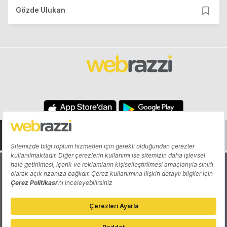
Gözde Ulukan
Hakkında
Yazarlar
Katkıda Bulun
Reklam
Girişiminizi Tanıtın
İletişim