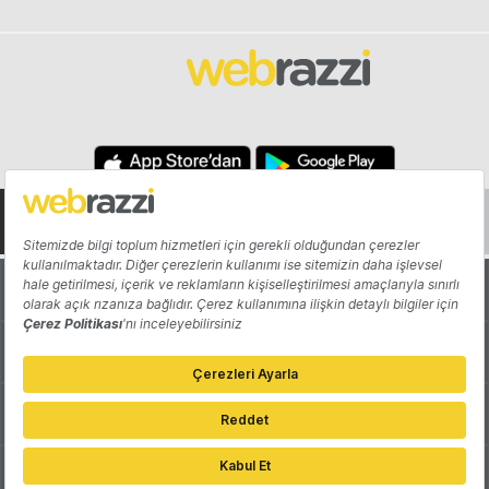
Hakkında
Yazarlar
Katkıda Bulun
Reklam
Girişiminizi Tanıtın
İletişim
Çerez Tercihleri
Gizlilik Politikası