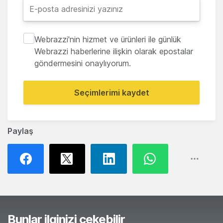
Webrazzi'nin hizmet ve ürünleri ile günlük
Webrazzi haberlerine ilişkin olarak epostalar
göndermesini onaylıyorum.
Seçimlerimi kaydet
Paylaş
Bunlar ilginizi çekebilir