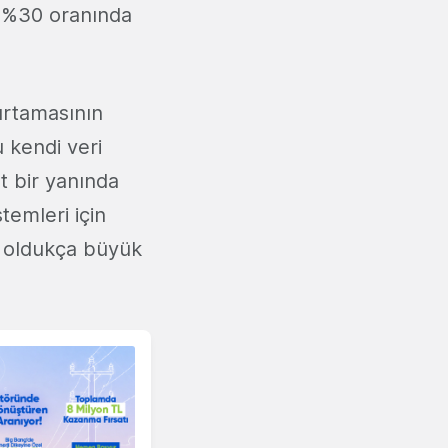
ık %30 oranında
urtamasının
u kendi veri
t bir yanında
temleri için
n oldukça büyük