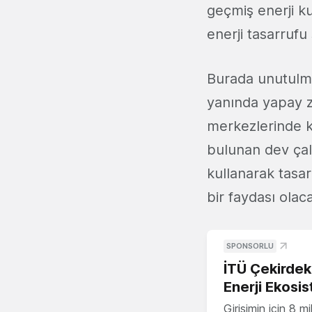
geçmiş enerji ku
enerji tasarrufu
Burada unutulm
yanında yapay ze
merkezlerinde k
bulunan dev çalı
kullanarak tasa
bir faydası olaca
SPONSORLU
İTÜ Çekirdek,
Enerji Ekosis
Girişimin için 8 