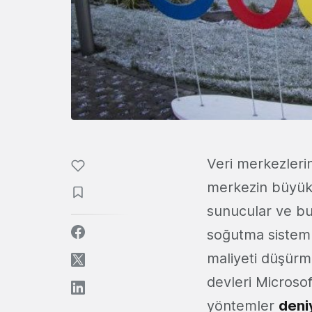
Veri merkezlerin
merkezin büyükl
sunucular ve bu
soğutma sisteml
maliyeti düşürme
devleri Microsof
yöntemler
deni