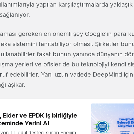
llanımlarıyla yapılan karşılaştırmalarda yaklaş
 sağlanıyor.
aması gereken en önemli şey Google'ın para k
ka sistemini tanıtabiliyor olması. Şirketler bun
ullanabilirler fakat bunun yanında dünyanın dör
şma yerleri ve ofisler de bu teknolojiyi kendi sis
rruf edebilirler. Yani uzun vadede DeepMind içi
ğı aşikar.
 Elder ve EPDK iş birliğiyle
teminde Yerini Al
milyon TL ödül desteği sunan Enerjim