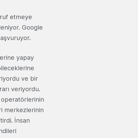
rruf etmeye
 deniyor. Google
başvuruyor.
lerine yapay
bileceklerine
riyordu ve bir
arı veriyordu.
 operatörlerinin
ri merkezlerinin
irdi. İnsan
dileri