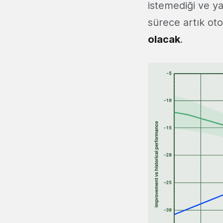
istemediği ve y
sürece artık ot
olacak
.