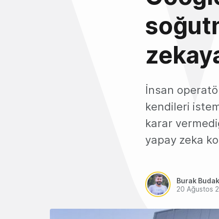
soğut
zekaya
İnsan operatö
kendileri iste
karar vermedi
yapay zeka ko
Burak Buda
20 Ağustos 