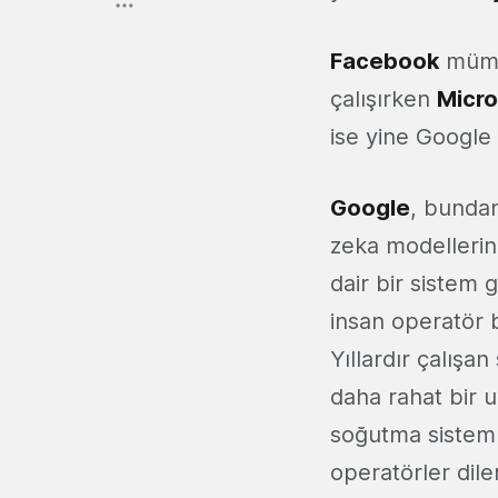
Facebook
mümk
çalışırken
Micro
ise yine Google
Google
, bundan
zeka modellerini
dair bir sistem 
insan operatör 
Yıllardır çalışa
daha rahat bir u
soğutma sisteml
operatörler dil