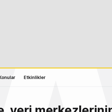
Konular
Etkinlikler
, veri merkezlerini