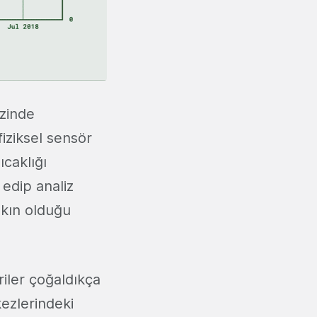
ezinde
fiziksel sensör
ıcaklığı
 edip analiz
yakın olduğu
iler çoğaldıkça
ezlerindeki