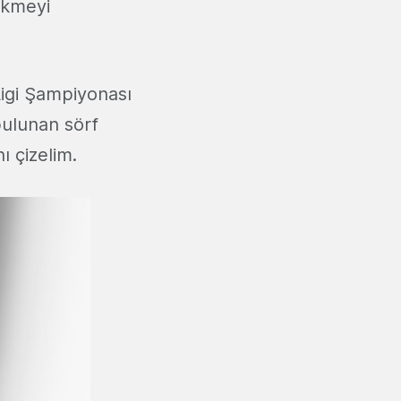
ekmeyi
 Ligi Şampiyonası
 bulunan sörf
ı çizelim.