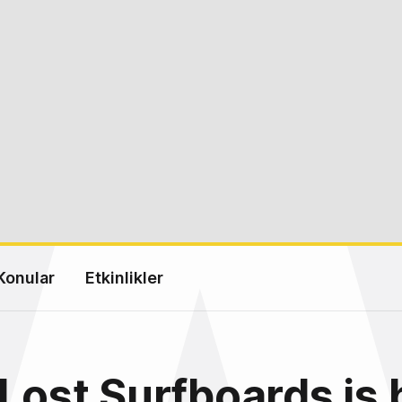
Konular
Etkinlikler
 Lost Surfboards iş b