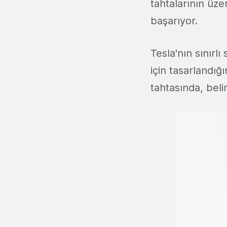
tahtalarının üz
başarıyor.
Tesla'nın sınırl
için tasarlandığ
tahtasında, belir