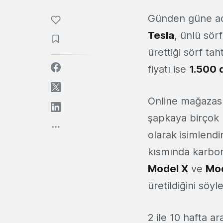
Günden güne adı
Tesla
, ünlü sör
ürettiği sörf tah
fiyatı ise
1.500 
Online mağazası
şapkaya birçok 
olarak isimlendir
kısmında karbon
Model X
ve
Mod
üretildiğini sö
2 ile 10 hafta a