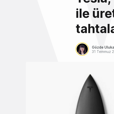
ile üre
tahtala
Gözde Uluk
31 Temmuz 