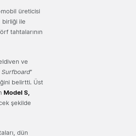
obil üreticisi
 birliği ile
örf tahtalarının
eldiven ve
a Surfboard
”
ini belirtti. Üst
ın
Model S,
ecek şekilde
taları, dün