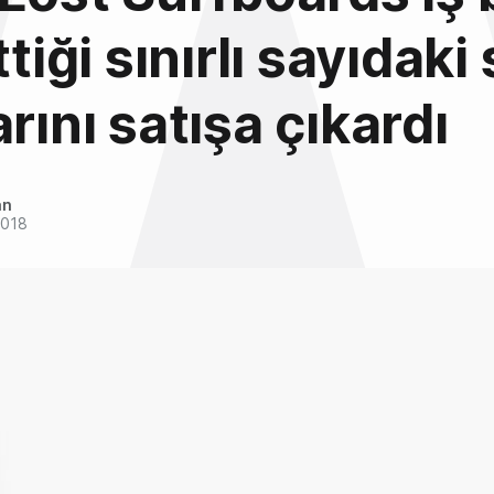
ttiği sınırlı sayıdaki
rını satışa çıkardı
an
2018