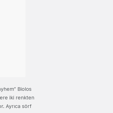
ayhem” Biolos
ere iki renkten
or. Ayrıca sörf