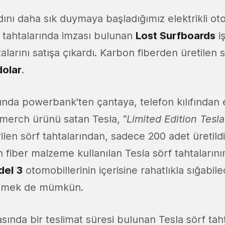
nı daha sık duymaya başladığımız elektrikli otom
f tahtalarında imzası bulunan
Lost Surfboards
iş
talarını satışa çıkardı. Karbon fiberden üretilen s
dolar
.
nda powerbank'ten çantaya, telefon kılıfından 
merch ürünü satan Tesla, “
Limited Edition Tesl
ilen sörf tahtalarından, sadece 200 adet üretildiğ
 fiber malzeme kullanılan Tesla sörf tahtaların
el 3
otomobillerinin içerisine rahatlıkla sığabil
ylemek de mümkün.
rasında bir teslimat süresi bulunan Tesla sörf tah