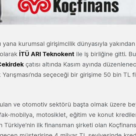
 yana kurumsal girişimcilik dünyasıyla yakından 
 olarak
İTÜ ARI Teknokent
ile iş birliğine gitti.
Çekirdek
çatısı altında Kasım ayında düzenlenec
k Yarışması’nda seçeceği bir girişime 50 bin TL 
rulan ve otomotiv sektörü başta olmak üzere b
fak-mobilya, motosiklet, eğitim ve konut kredile
n Türkiye’nin ilk finansman şirketi olan Koçfinans
i geçen müşterisine 4 milyar TL seviyesinde kredi