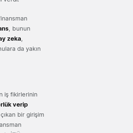
 finansman
nans
, bunun
ay zeka
,
nulara da yakın
iş fikirlerinin
rlük verip
çıkan bir girişim
inansman