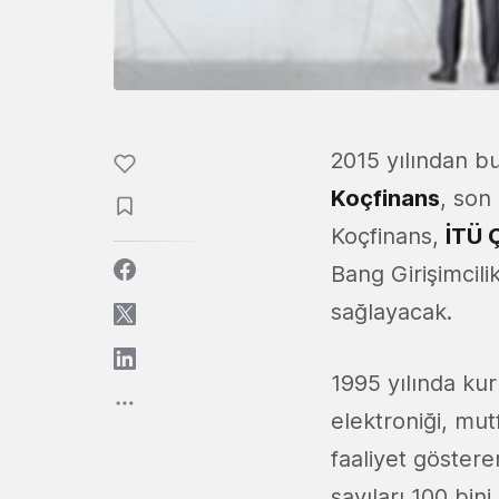
2015 yılından bu
Koçfinans
, son
Koçfinans,
İTÜ 
Bang Girişimcili
sağlayacak.
1995 yılında ku
elektroniği, mut
faaliyet göstere
sayıları 100 bin