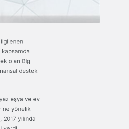
ilgilenen
 Bu kapsamda
ek olan Big
finansal destek
eyaz eşya ve ev
rine yönelik
, 2017 yılında
 verdi.