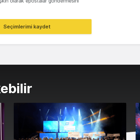
lişkin olarak epostalar göndermesini
Seçimlerimi kaydet
ebilir