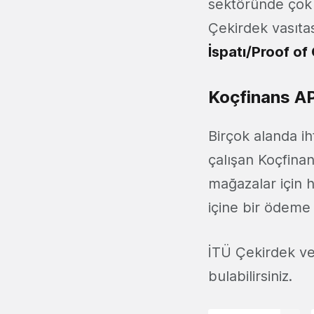
sektöründe çok 
Çekirdek vasıtası
İspatı/Proof o
Koçfinans API
Birçok alanda i
çalışan Koçfina
mağazalar için h
içine bir ödeme 
İTÜ Çekirdek ve 
bulabilirsiniz.