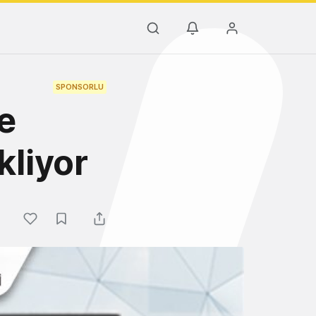
SPONSORLU
e
kliyor