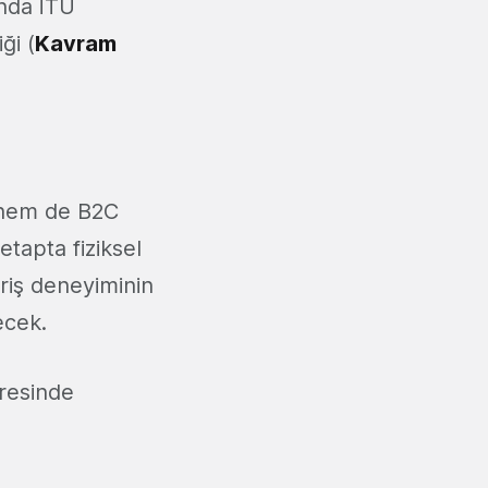
anda İTÜ
ği (
Kavram
B hem de B2C
k etapta fiziksel
eriş deneyiminin
ecek.
dresinde