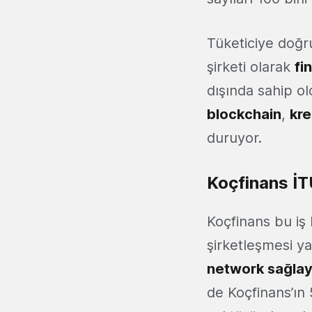
Tüketiciye doğr
şirketi olarak
fi
dışında sahip ol
blockchain
,
kre
duruyor.
Koçfinans İTÜ
Koçfinans bu iş b
şirketleşmesi y
network sağla
de Koçfinans’ın