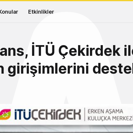
Konular
Etkinlikler
ans, İTÜ Çekirdek il
h girişimlerini deste