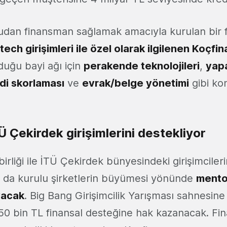
udan finansman sağlamak amacıyla kurulan bir
ntech girişimleri ile özel olarak ilgilenen Koçfi
duğu bayi ağı için
perakende teknolojileri
,
yap
di skorlaması
ve
evrak/belge yönetimi
gibi ko
 Çekirdek girişimlerini destekliyor
irliği ile İTÜ Çekirdek bünyesindeki girişimcilerin 
a da kurulu şirketlerin büyümesi yönünde
mento
yacak
. Big Bang Girişimcilik Yarışması sahnesine 
 50 bin TL finansal desteğine hak kazanacak. F