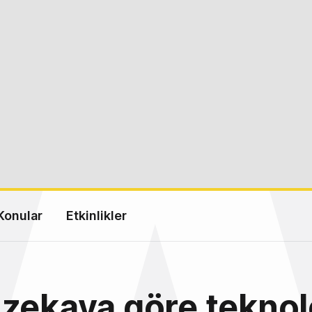
Konular
Etkinlikler
zekaya göre teknol