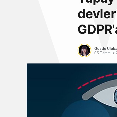
devleri
GDPR'a
Gözde Uluk
05 Temmuz 