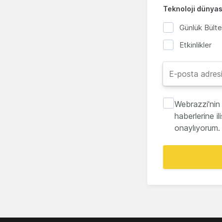
Teknoloji dünyası
Günlük Bült
Etkinlikler
Webrazzi'nin 
haberlerine i
onaylıyorum.