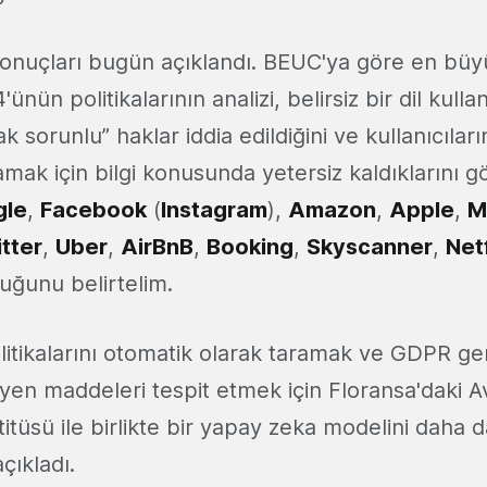
 sonuçları bugün açıklandı. BEUC'ya göre en büy
ünün politikalarının analizi, belirsiz bir dil kullan
k sorunlu” haklar iddia edildiğini ve kullanıcılar
ılamak için bilgi konusunda yetersiz kaldıklarını g
gle
,
Facebook
(
Instagram
),
Amazon
,
Apple
,
M
tter
,
Uber
,
AirBnB
,
Booking
,
Skyscanner
,
Netf
uğunu belirtelim.
olitikalarını otomatik olarak taramak ve GDPR gere
yen maddeleri tespit etmek için Floransa'daki 
titüsü ile birlikte bir yapay zeka modelini daha d
çıkladı.