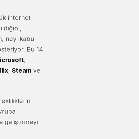
ük internet
ıldığını,
ın, neyi kabul
österiyor. Bu 14
icrosoft
,
lix
,
Steam
ve
kliliklerini
Avrupa
a geliştirmeyi