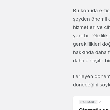
Bu konuda e-tic
şeyden önemli o
hizmetleri ve ci
yeni bir "Gizlil
gereklilikleri do
hakkında daha faz
daha anlaşılır bir
İlerleyen dönem
döneceğini söy
SPONSORLU