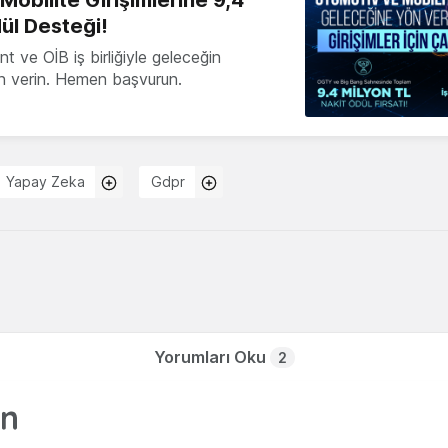
obilite Girişimlerine 9,4
ül Desteği!
 ve OİB iş birliğiyle geleceğin
ön verin. Hemen başvurun.
Yapay Zeka
Gdpr
Yorumları Oku
2