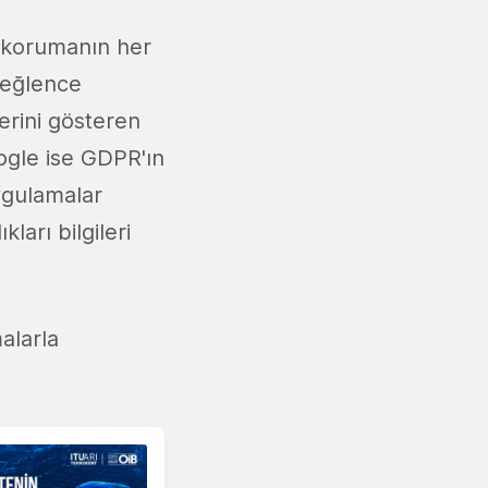
i korumanın her
 eğlence
lerini gösteren
oogle ise GDPR'ın
uygulamalar
ları bilgileri
alarla