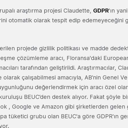
upalı ​​araştırma projesi Claudette,
GDPR
'ın yan
erini otomatik olarak tespit edip edemeyeceğini 
erilen projede gizlilik politikası ve madde dedek
zleşme çözümleme aracı, Floransa'daki European
macıları tarafından geliştirildi. Araştırmacılar, Cla
 olarak çalışabilmesi amacıyla, AB’nin Genel V
uygunluğunu değerlendirmek için aracı özel ola
 kuruluşu BEUC’den destek alıyor. Fakat şöyle bi
k , Google ve Amazon gibi şirketlerden gelen gi
rupa tüketici grubu olan BEUC'a göre GDPR'ın gere
yor.