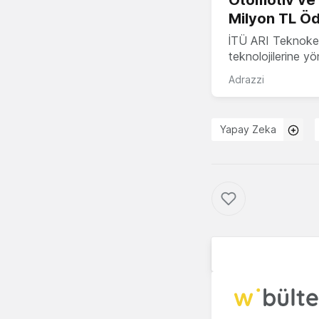
Otomotiv ve M
Milyon TL Öd
İTÜ ARI Teknokent
teknolojilerine y
Adrazzi
Yapay Zeka