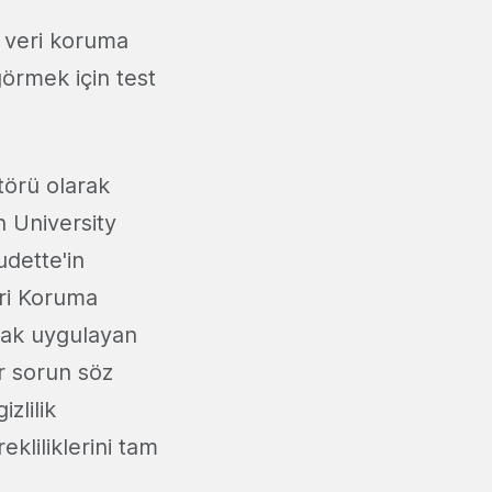
i veri koruma
görmek için test
törü olarak
 University
udette'in
eri Koruma
rak uygulayan
r sorun söz
zlilik
kliliklerini tam