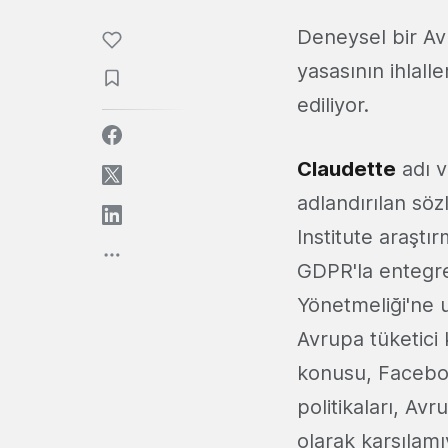
Deneysel bir Avr
yasasının ihlall
ediliyor.
Claudette
adı v
adlandırılan sö
Institute araştır
GDPR'la entegre
Yönetmeliği'ne 
Avrupa tüketici
konusu, Faceboo
politikaları, Av
olarak karşılamı