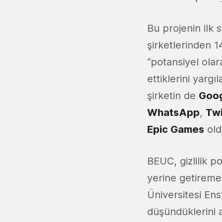
Bu projenin ilk
şirketlerinden 14'
“potansiyel olara
ettiklerini yarg
şirketin de
Goo
WhatsApp
,
Twi
Epic Games
old
BEUC, gizlilik p
yerine getireme
Üniversitesi Ens
düşündüklerini a