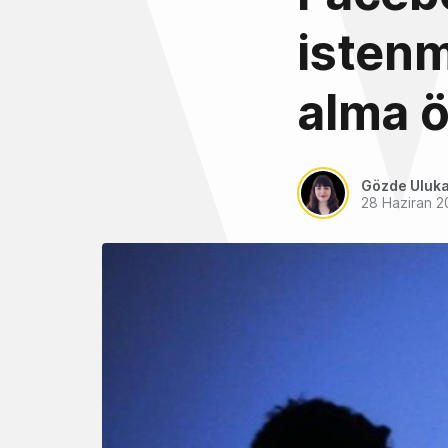
istenm
alma ö
Gözde Uluk
28 Haziran 2