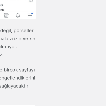
değil, görseller
malara izin verse
olmuyor.
z.
ce birçok sayfayı
ngellendiklerini
 sağlayacaktır