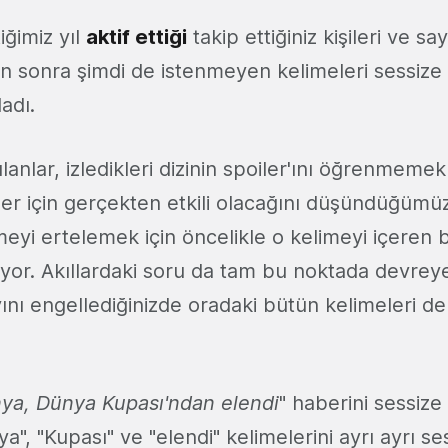
iğimiz yıl
aktif ettiği
takip ettiğiniz kişileri ve say
n sonra şimdi de istenmeyen kelimeleri sessize a
ladı.
nlar, izledikleri dizinin spoiler'ını öğrenmemek 
r için gerçekten etkili olacağını düşündüğümüz 
meyi ertelemek için öncelikle o kelimeyi içeren b
yor. Akıllardaki soru da tam bu noktada devreye
ını engellediğinizde oradaki bütün kelimeleri d
ya, Dünya Kupası'ndan elendi
" haberini sessize
a", "Kupası" ve "elendi" kelimelerini ayrı ayrı se