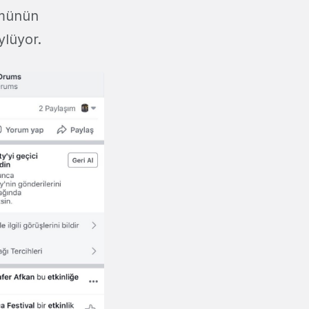
ümünün
ylüyor.