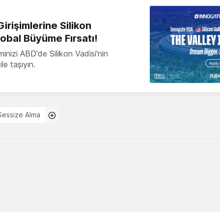
irişimlerine Silikon
lobal Büyüme Fırsatı!
minizi ABD'de Silikon Vadisi'nin
le taşıyın.
Sessize Alma