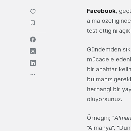
Facebook
, geçt
alma özelliğinde
test ettiğini açık
Gündemden sıkıla
mücadele edenle
bir anahtar keli
bulmanız gereki
herhangi bir yay
oluyorsunuz.
Örneğin; "
Alman
"Almanya", "Düny