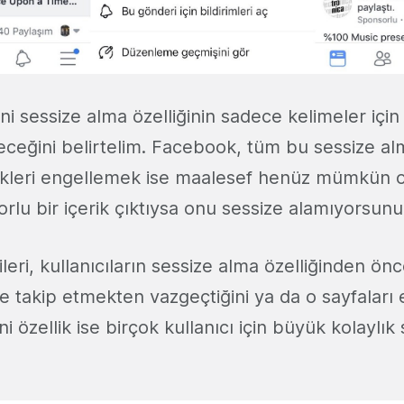
 sessize alma özelliğinin sadece kelimeler için 
ileceğini belirtelim. Facebook, tüm bu sessize al
rikleri engellemek ise maalesef henüz mümkün 
rlu bir içerik çıktıysa onu sessize alamıyorsunu
leri, kullanıcıların sessize alma özelliğinden ön
takip etmekten vazgeçtiğini ya da o sayfaları e
ni özellik ise birçok kullanıcı için büyük kolaylık