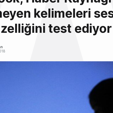
eyen kelimeleri se
zelliğini test ediyor
an
018