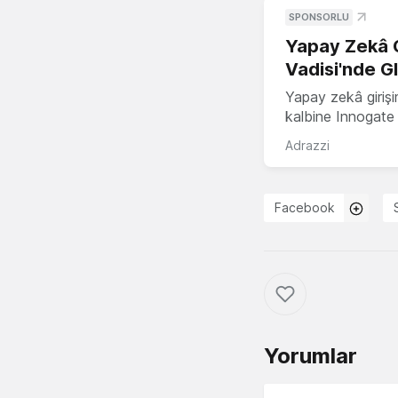
SPONSORLU
Yapay Zekâ G
Vadisi'nde G
Yapay zekâ girişi
kalbine Innogate i
Adrazzi
Facebook
Yorumlar