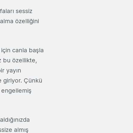
faları sessiz
lma özelliğini
için canla başla
bu özellikte,
ir yayın
 giriyor. Çünkü
e engellemiş
 aldığınızda
ssize almış