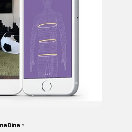
ineDine
'a