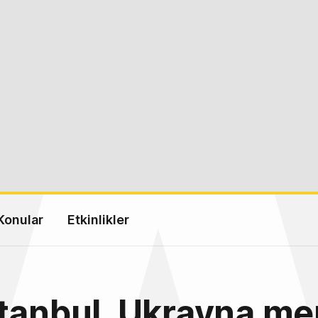
Konular
Etkinlikler
tanbul, Ukrayna me