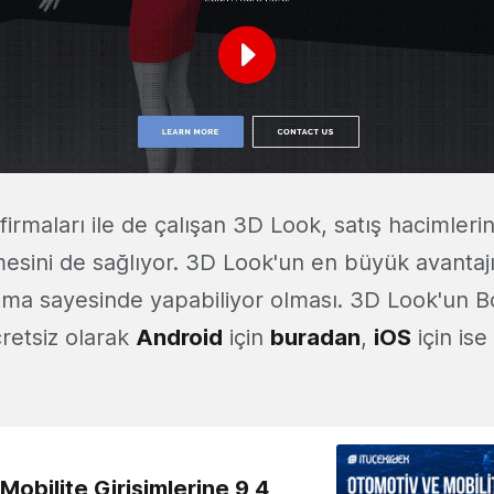
firmaları ile de çalışan 3D Look, satış hacimlerini
esini de sağlıyor. 3D Look'un en büyük avantajı
ama sayesinde yapabiliyor olması. 3D Look'un Bo
retsiz olarak
Android
için
buradan
,
iOS
için ise
obilite Girişimlerine 9,4