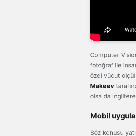
Computer Visio
fotoğraf ile in
özel vücut ölçül
Makeev
tarafın
olsa da İngilter
Mobil uygul
Söz konusu yatır