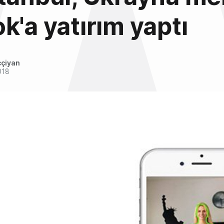
k'a yatırım yaptı
ççiyan
018