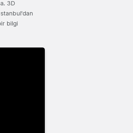
da. 3D
İstanbul'dan
r bilgi