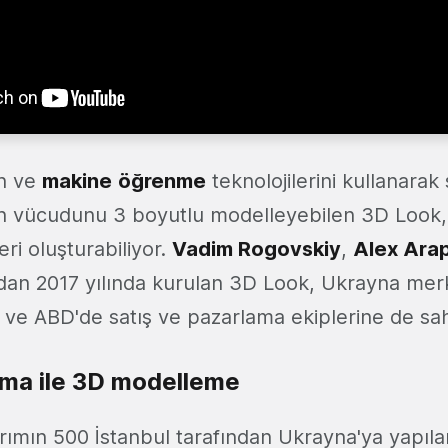
n ve
makine
öğrenme
teknolojilerini kullanarak
san vücudunu 3 boyutlu modelleyebilen 3D Look, 
eri oluşturabiliyor.
Vadim Rogovskiy
,
Alex Ara
dan 2017 yılında kurulan 3D Look, Ukrayna merke
e ve ABD'de satış ve pazarlama ekiplerine de sah
ama ile 3D modelleme
ımın 500 İstanbul tarafından Ukrayna'ya yapılan