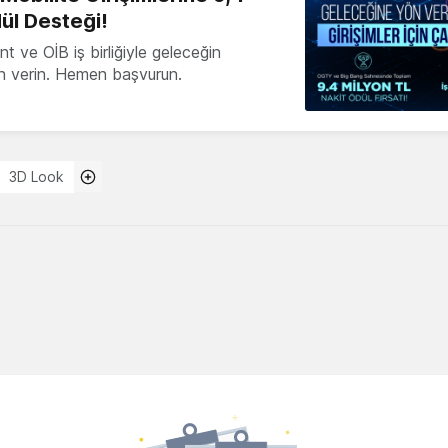
ül Desteği!
 ve OİB iş birliğiyle geleceğin
ön verin. Hemen başvurun.
3D Look