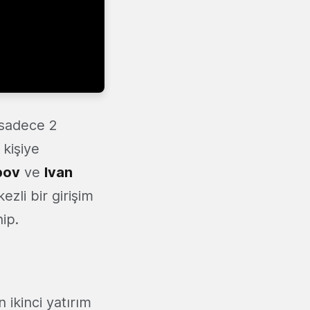
 sadece 2
kişiye
pov
ve
Ivan
zli bir girişim
ip.
 ikinci yatırım