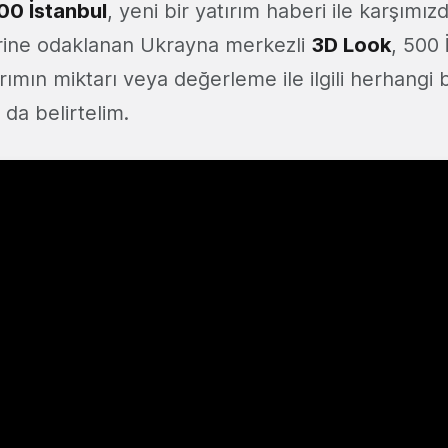
00 İstanbul
, yeni bir yatırım haberi ile karşımız
ine odaklanan Ukrayna merkezli
3D Look
, 500 
ırımın miktarı veya değerleme ile ilgili herhangi bi
 da belirtelim.