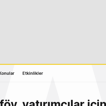
Konular
Etkinlikler
föy, yatırımcılar içi