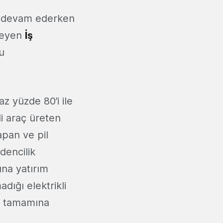
 devam ederken
steyen
İş
bu
z yüzde 80’i ile
li araç üreten
yapan ve pil
dencilik
ına yatırım
dığı elektrikli
in tamamına