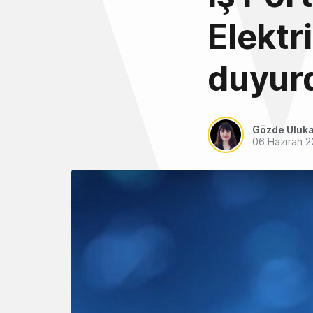
Elektr
duyur
Gözde Uluk
06 Haziran 