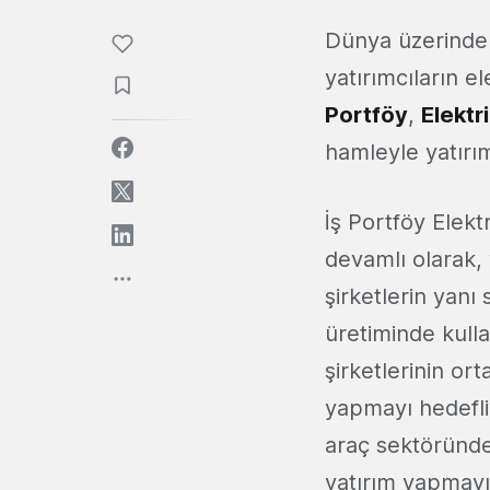
Dünya üzerind
yatırımcıların e
Portföy
,
Elektr
hamleyle yatırım
İş Portföy Elekt
devamlı olarak, 
şirketlerin yanı s
üretiminde kulla
şirketlerinin or
yapmayı hedefliy
araç sektöründe,
yatırım yapmayı 