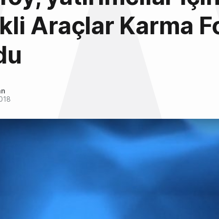
ikli Araçlar Karma 
du
an
2018