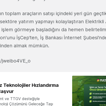
rın toplam araçların satışı içindeki yeri gün geçti
sektöre yatırım yapmayı kolaylaştıran Elektrikli
 işlem görmeye başladığını da hemen belirtelim. 
on'unu İşCep’ten, İş Bankası İnternet Şubesi’nd
rinden almak mümkün.
e/jweibo4VE_o
z Teknolojiler Hızlandırma
Başvur
nt ve TTGV desteğiyle
knoloji Çözümünü Geleceğe Taşı