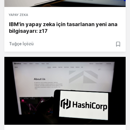
YAPAY ZEKA
IBM'in yapay zeka için tasarlanan yeni ana
bilgisayarı: z17
Tuğçe İçözü