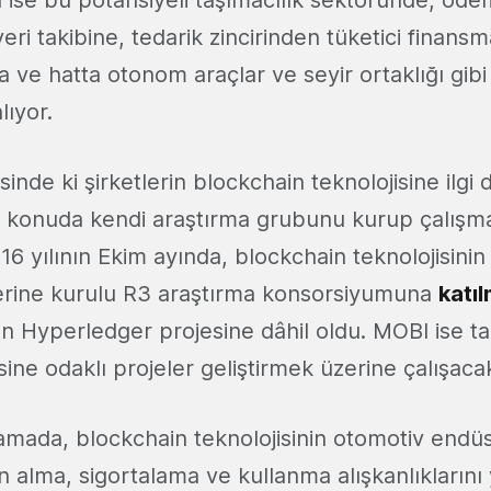
ise bu potansiyeli taşımacılık sektöründe, öd
eri takibine, tedarik zincirinden tüketici finans
a ve hatta otonom araçlar ve seyir ortaklığı gibi
lıyor.
inde ki şirketlerin blockchain teknolojisine ilgi
u konuda kendi araştırma grubunu kurup çalışma
016 yılının Ekim ayında, blockchain teknolojisinin
üzerine kurulu R3 araştırma konsorsiyumuna
katıl
nın Hyperledger projesine dâhil oldu. MOBI ise
ine odaklı projeler geliştirmek üzerine çalışaca
lamada, blockchain teknolojisinin otomotiv endüs
tın alma, sigortalama ve kullanma alışkanlıkların