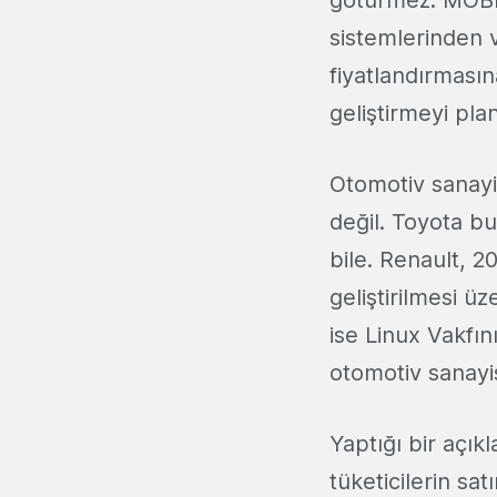
götürmez. MOBI 
sistemlerinden v
fiyatlandırmasın
geliştirmeyi plan
Otomotiv sanayis
değil. Toyota b
bile. Renault, 2
geliştirilmesi 
ise Linux Vakfı
otomotiv sanayis
Yaptığı bir açık
tüketicilerin sa