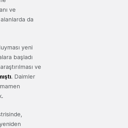
eme
manı ve
 alanlarda da
 duyması yeni
lara başladı
 araştırılması ve
mıştı
. Daimler
 tamamen
k.
trisinde,
ı yeniden