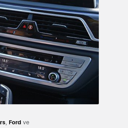
rs
,
Ford
ve