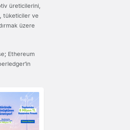
v üreticilerini,
, tüketiciler ve
ndırmak üzere
ise; Ethereum
erledger’in