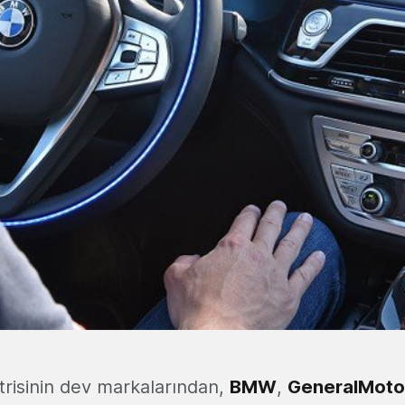
risinin dev markalarından,
BMW
,
GeneralMoto