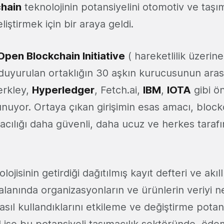
chain
teknolojinin potansiyelini otomotiv ve taşım
liştirmek için bir araya geldi.
pen Blockchain Initiative
( hareketlilik üzerin
le duyurulan ortaklığın 30 aşkın kurucusunun ara
erkley,
Hyperledger
, Fetch.ai,
IBM
,
IOTA
gibi ö
uyor. Ortaya çıkan girişimin esas amacı, blockc
cılığı daha güvenli, daha ucuz ve herkes tarafınd
ojisinin getirdiği dağıtılmış kayıt defteri ve akıl
alanında organizasyonların ve ürünlerin veriyi n
 nasıl kullandıklarını etkileme ve değiştirme pota