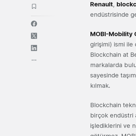
Renault
,
block
endüstrisinde ge
MOBI-Mobility O
girişimi) ismi i
Blockchain at B
markalarda bulun
sayesinde taşıma
kılmak.
Blockchain teknol
birçok endüstri 
işlediklerini ve