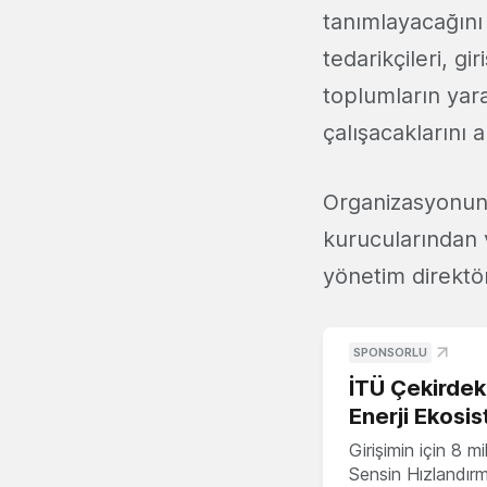
tanımlayacağını 
tedarikçileri, gi
toplumların yar
çalışacaklarını an
Organizasyonun 
kurucularından 
yönetim direktö
SPONSORLU
İTÜ Çekirdek,
Enerji Ekosis
Girişimin için 8 
Sensin Hızlandır