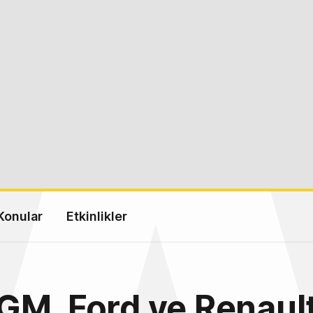
Konular
Etkinlikler
GM, Ford ve Renaul