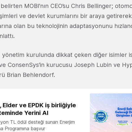
belirten MOBI’nın CEO’su Chris Bellinger; otomoti
rişimleri ve devlet kurumlarını bir araya getirerek
arına olan bu teknolojinin adaptasyonunu hızla
lattı.
yönetim kurulunda dikkat çeken diğer isimler 
ve ConsenSys’in kurucusu Joseph Lubin ve Hyp
rü Brian Behlendorf.
 Elder ve EPDK iş birliğiyle
teminde Yerini Al
milyon TL ödül desteği sunan Enerjim
ma Programına başvur