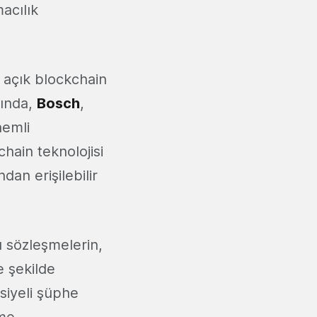
acılık
e açık blockchain
sında,
Bosch
,
nemli
hain teknolojisi
an erişilebilir
lı sözleşmelerin,
e şekilde
nsiyeli şüphe