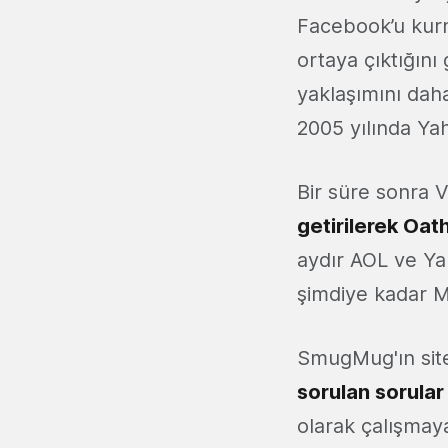
Facebook’u kurm
ortaya çıktığın
yaklaşımını daha
2005 yılında Yah
Bir süre sonra V
getirilerek Oat
aydır AOL ve Ya
şimdiye kadar Mo
SmugMug'ın sites
sorulan sorular
olarak çalışmay