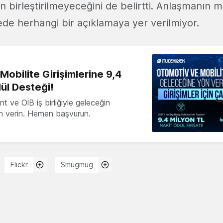
ın birleştirilmeyeceğini de belirtti. Anlaşmanın 
ede herhangi bir açıklamaya yer verilmiyor.
obilite Girişimlerine 9,4
ül Desteği!
 ve OİB iş birliğiyle geleceğin
ön verin. Hemen başvurun.
Flickr
Smugmug