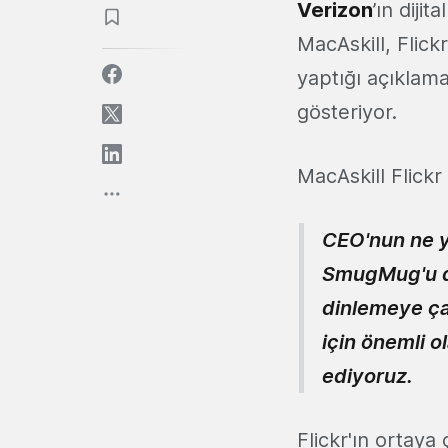
Verizon
’ın dij
MacAskill, Flick
yaptığı açıklam
gösteriyor.
MacAskill Flickr 
CEO'nun ne y
SmugMug'u da
dinlemeye çal
için önemli o
ediyoruz.
Flickr'ın ortaya