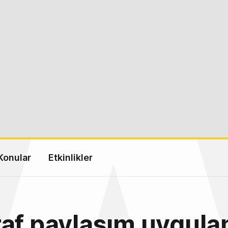
Konular
Etkinlikler
af paylaşım uygula