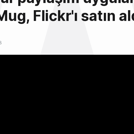
g, Flickr'ı satın al
8