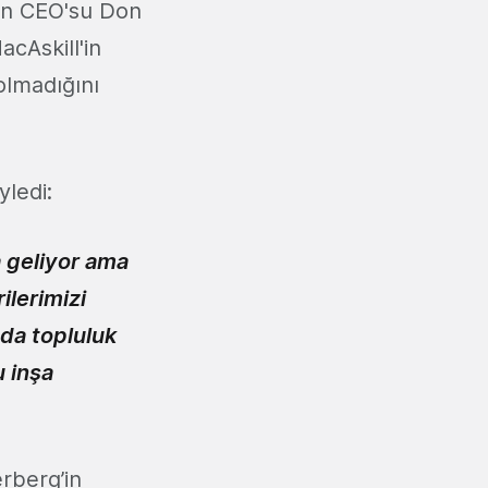
'ın CEO'su Don
acAskill'in
olmadığını
yledi:
 geliyor ama
lerimizi
 da topluluk
u inşa
erberg’in