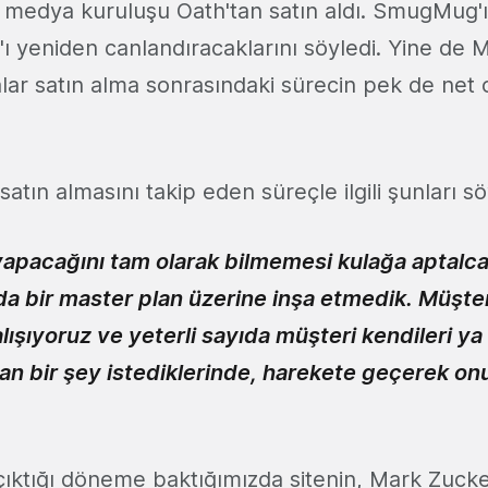
ital medya kuruluşu Oath'tan satın aldı. SmugMug
r'ı yeniden canlandıracaklarını söyledi. Yine de M
alar satın alma sonrasındaki sürecin pek de net 
satın almasını takip eden süreçle ilgili şunları sö
apacağını tam olarak bilmemesi kulağa aptalca
 bir master plan üzerine inşa etmedik. Müşteri
ışıyoruz ve yeterli sayıda müşteri kendileri ya
lan bir şey istediklerinde, harekete geçerek on
 çıktığı döneme baktığımızda sitenin, Mark Zuck