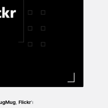
ugMug
,
Flickr
'ı