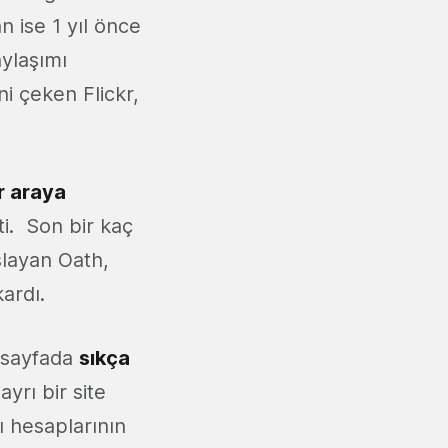
 ise 1 yıl önce
aylaşımı
ni çeken Flickr,
r araya
ti. Son bir kaç
şlayan Oath,
ardı.
n sayfada
sıkça
yrı bir site
 hesaplarının