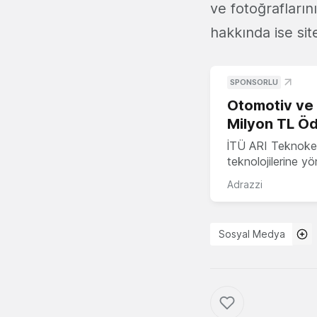
ve fotoğrafların
hakkında ise sit
SPONSORLU
Otomotiv ve M
Milyon TL Öd
İTÜ ARI Teknokent
teknolojilerine y
Adrazzi
Sosyal Medya