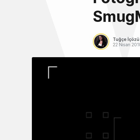
SmugMu
Tuğçe İçözü
22 Nisan 201