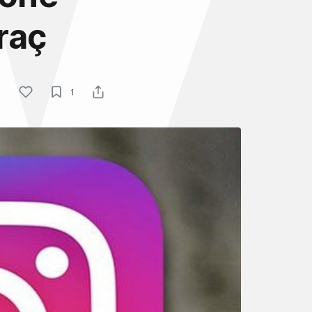
raç
1