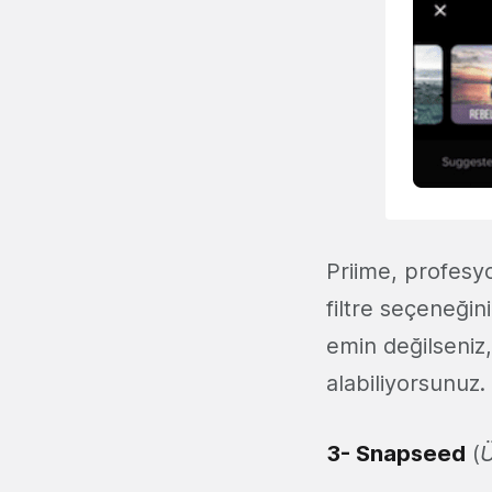
Priime, profesyo
filtre seçeneğin
emin değilseniz,
alabiliyorsunuz.
3-
Snapseed
(
Ü