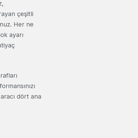
z,
ayan çeşitli
unuz. Her ne
ok ayarı
tiyaç
rafları
formansınızı
 aracı dört ana