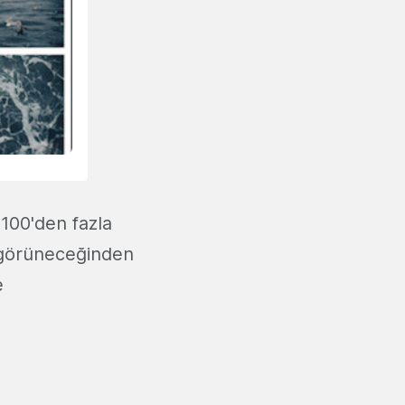
 100'den fazla
yi görüneceğinden
e