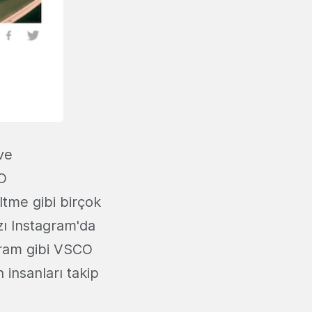
ve
CO
eltme gibi birçok
zı Instagram'da
gram gibi VSCO
insanları takip