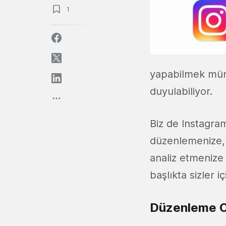
1
yapabilmek mümk
duyulabiliyor.
Biz de Instagram
düzenlemenize, 
analiz etmenize 
başlıkta sizler i
Düzenleme O