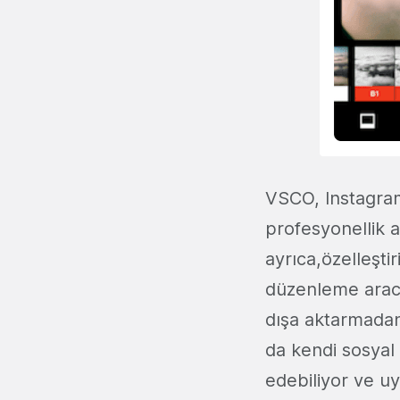
VSCO, Instagram'
profesyonellik a
ayrıca,özelleştir
düzenleme aracın
dışa aktarmadan
da kendi sosyal
edebiliyor ve u