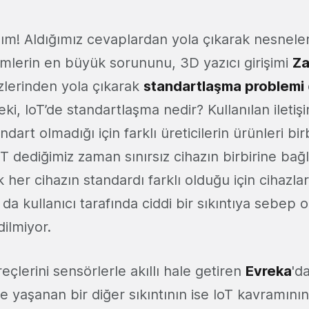
m! Aldığımız cevaplardan yola çıkarak nesneleri
imlerin en büyük sorununu, 3D yazıcı girişimi
Z
özlerinden yola çıkarak
standartlaşma problemi
Peki, IoT’de standartlaşma nedir? Kullanılan iletiş
dart olmadığı için farklı üreticilerin ürünleri bi
T dediğimiz zaman sınırsız cihazın birbirine ba
 her cihazın standardı farklı olduğu için cihazlar 
da kullanıcı tarafında ciddi bir sıkıntıya sebep 
dilmiyor.
eçlerini sensörlerle akıllı hale getiren
Evreka
'd
e yaşanan bir diğer sıkıntının ise IoT kavramını