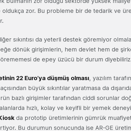
ek bulmanın zor olduğu sektörde yüksek maliye
 oldukça zor. Bu probleme bir de tedarik ve ür
r.
diğer sıkıntısı da yeterli destek göremiyor olmala
ceğe dönük girişimlerin, hem devlet hem de şirk
 görememesi de epey üzücü bir durum diyebiliriz
tinin 22 Euro’ya düşmüş olması
, yazılım taraf
 açısından büyük sıkıntılar yaratmasa da dışarıd
ün bazlı girişimler tarafından ciddi sorunlar doğ
lanlarda hızlı, kolay ve keyifli bir yemek deney
Kiosk
da prototip üretimlerinin gümrük muafiye
lirtiyor. Bu durumun sonucunda ise AR-GE üretim