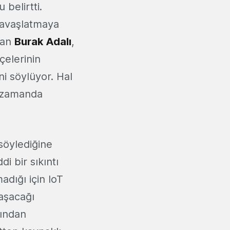
belirtti.
 yavaşlatmaya
tan
Burak Adalı
,
çelerinin
ni söylüyor. Hal
a zamanda
söylediğine
di bir sıkıntı
dığı için IoT
laşacağı
sından