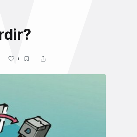
rdir?
1