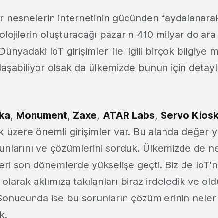
ar nesnelerin internetinin gücünden faydalanara
olojilerin oluşturacağı pazarın 410 milyar dolara
Dünyadaki IoT girişimleri ile ilgili birçok bilgiye m
laşabiliyor olsak da ülkemizde bunun için detaylı
ka
,
Monument
,
Zaxe
,
ATAR Labs
,
Servo Kios
 üzere önemli girişimler var. Bu alanda değer y
runlarını ve çözümlerini sorduk. Ülkemizde de n
mleri son dönemlerde yükselişe geçti. Biz de IoT'
li olarak aklımıza takılanları biraz irdeledik ve o
 Sonucunda ise bu sorunların çözümlerinin neler 
k.