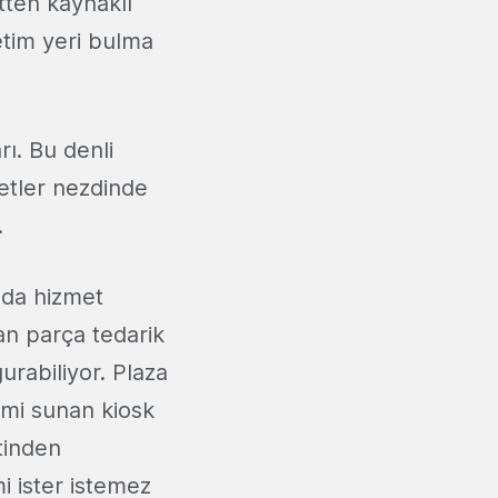
tten kaynaklı
etim yeri bulma
rı. Bu denli
etler nezdinde
.
ında hizmet
an parça tedarik
urabiliyor. Plaza
imi sunan kiosk
tinden
i ister istemez