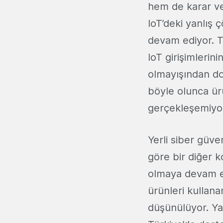
hem de karar ve
IoT’deki yanlış
devam ediyor. Tak
IoT girişimlerin
olmayışından dol
böyle olunca ür
gerçekleşemiyo
Yerli siber güven
göre bir diğer 
olmaya devam ed
ürünleri kullana
düşünülüyor. Ya