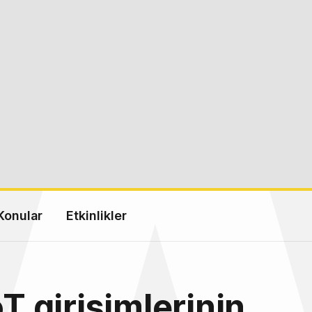
Konular
Etkinlikler
oT girişimlerinin