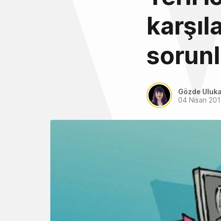
karşıl
sorunl
Gözde Uluk
04 Nisan 20