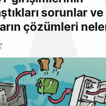
aştıkları sorunlar ve
arın çözümleri nele
an
18