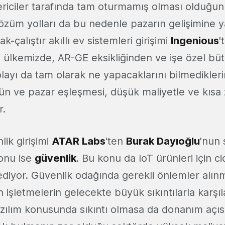
riciler tarafında tam oturmamış olması olduğunu 
 çözüm yolları da bu nedenle pazarın gelişimine
-çalıştır akıllı ev sistemleri girişimi
Ingenious
'
in ülkemizde, AR-GE eksikliğinden ve işe özel büt
ayı da tam olarak ne yapacaklarını bilmedikleri
ün ve pazar eşleşmesi, düşük maliyetle ve kıs
r.
lik girişimi
ATAR Labs
'ten
Burak Dayıoğlu
'nun 
konu ise
güvenlik
. Bu konu da IoT ürünleri için cid
iyor. Güvenlik odağında gerekli önlemler alınma
n işletmelerin gelecekte büyük sıkıntılarla karşı
zılım konusunda sıkıntı olmasa da donanım açı