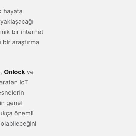
k hayata
 yaklaşacağı
inik bir internet
 bir araştırma
k
,
Onlock
ve
aratan IoT
esnelerin
nin genel
ldukça önemli
olabileceğini