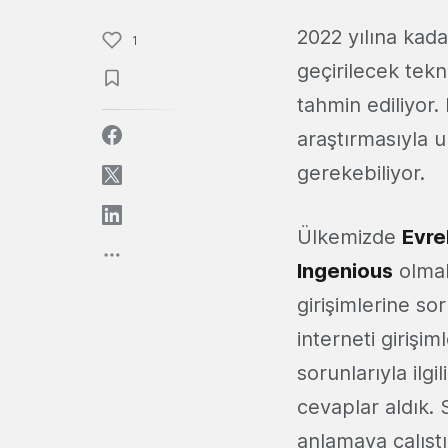
2022 yılına kad
1
geçirilecek tekn
tahmin ediliyor. 
araştırmasıyla u
gerekebiliyor.
Ülkemizde
Evre
Ingenious
olmak
girişimlerine so
interneti girişi
sorunlarıyla ilgi
cevaplar aldık.
anlamaya çalıştı