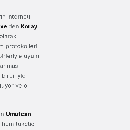
n interneti
axe
'den
Koray
olarak
im protokolleri
rbirleriyle uyum
ğlanması
birbiriyle
oluyor ve o
an
Umutcan
n hem tüketici