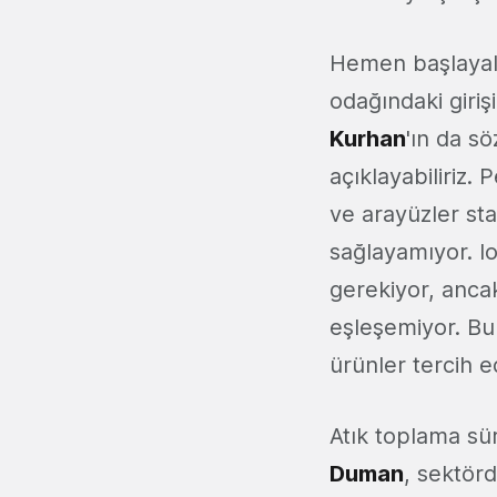
Hemen başlayalı
odağındaki giriş
Kurhan
'ın da s
açıklayabiliriz. 
ve arayüzler stan
sağlayamıyor. Io
gerekiyor, ancak
eşleşemiyor. Bu 
ürünler tercih e
Atık toplama sür
Duman
, sektörd