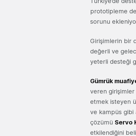
Türkiye’de dest
prototipleme de
sorunu ekleniyo
Girişimlerin bir 
değerli ve gele
yeterli desteği
Gümrük muafiye
veren girişimler
etmek isteyen ür
ve kampüs gibi a
çözümü
Servo 
etkilendiğini be