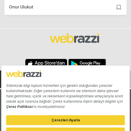
Onur Ulukut
Hakkında
Yazarlar
Katkıda Bulun
Reklam
Girişiminizi Tanıtın
İletişim