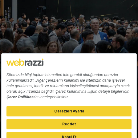
Hakkında
Yazarlar
Katkıda Bulun
Reklam
Girişiminizi Tanıtın
İletişim