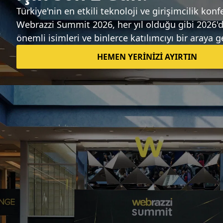
Sıradaki haber
Google, artırılmış gerçeklik platformu
ARCore 1.0 'ı piyasaya sürdü
Tuğçe İçözü