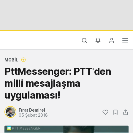
MOBIL
PttMessenger: PTT'den
milli mesajlaşma
uygulaması!
Fırat Demirel
05 Şubat 2018