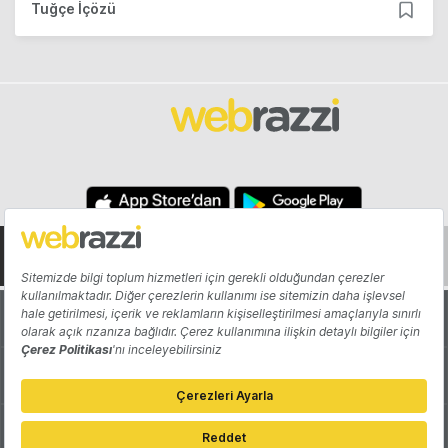
Tuğçe İçözü
Hakkında
Yazarlar
Katkıda Bulun
Reklam
Girişiminizi Tanıtın
İletişim