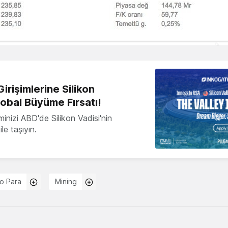
irişimlerine Silikon
lobal Büyüme Fırsatı!
minizi ABD'de Silikon Vadisi'nin
le taşıyın.
to Para
Mining