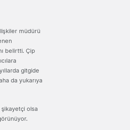
ilişkiler müdürü
lenen
ı belirtti. Çip
ıcılara
ıllarda gitgide
daha da yukarıya
şikayetçi olsa
görünüyor.