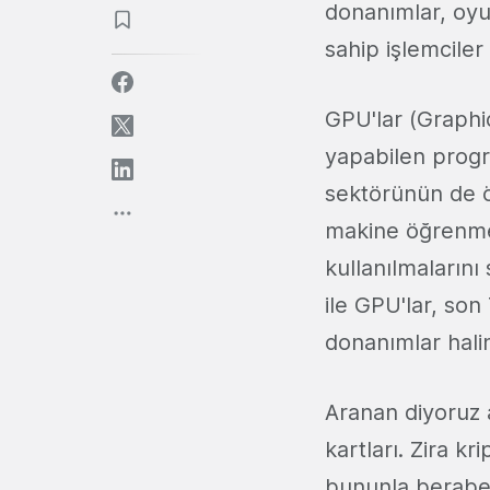
donanımlar, oyu
sahip işlemciler
GPU'lar (Graphic
yapabilen progra
sektörünün de ö
makine öğrenmes
kullanılmalarını
ile GPU'lar, son
donanımlar halin
Aranan diyoruz
kartları. Zira kr
bununla berab