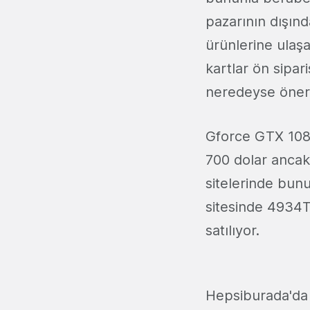
pazarının dışınd
ürünlerine ulaş
kartlar ön sipar
neredeyse önerile
Gforce GTX 1080T
700 dolar ancak
sitelerinde bunu
sitesinde 4934TL
satılıyor.
Hepsiburada'da 