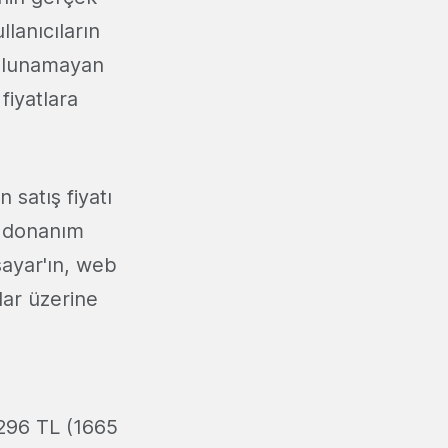
lanıcıların
bulunamayan
fiyatlara
 satış fiyatı
i donanım
sayar'ın, web
lar üzerine
6296 TL (1665