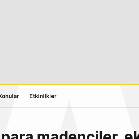
Konular
Etkinlikler
 para madenciler, e