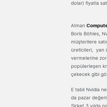
dolar) fiyatla sat
Alman
Computer
Boris Böhles, Nvi
müşterilere satış
üreticileri, yan ü
vermelerine zor
popülerleşen kri
çekecek gibi gö
E tabii Nvidia 
da pazar değeri
Şirket 3 yılda p