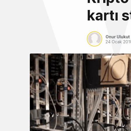
kartı s
Onur Ulukut
24 Ocak 201