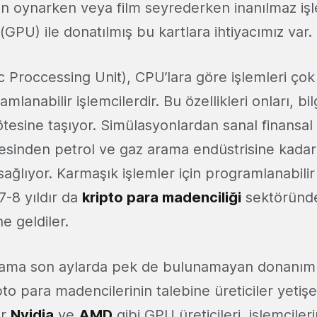
n oynarken veya film seyrederken inanılmaz i
 (GPU) ile donatılmış bu kartlara ihtiyacımız var.
 Proccessing Unit), CPU’lara göre işlemleri çok 
mlanabilir işlemcilerdir. Bu özellikleri onları, bi
tesine taşıyor. Simülasyonlardan sanal finansa
inden petrol ve gaz arama endüstrisine kadar
 sağlıyor. Karmaşık işlemler için programlanabili
 7-8 yıldır da
kripto para madenciliği
sektöründ
e geldiler.
 ama son aylarda pek de bulunamayan donanıml
ipto para madencilerinin talebine üreticiler yetiş
er
Nvidia
ve
AMD
gibi GPU üreticileri, işlemciler