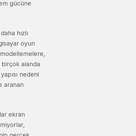
şlem gücüne
daha hızlı
lgisayar oyun
l modellemelere,
 birçok alanda
r yapısı nedeni
e aranan
ar ekran
emiyorlar,
inin gerçek