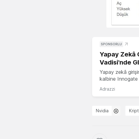
SPONSORLU
Yapay Zekâ G
Vadisi'nde G
Yapay zekâ girişi
kalbine Innogate i
Adrazzi
Nvidia
Krip