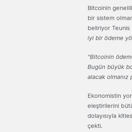
Bitcoinin genell
bir sistem olmam
beliriyor Teunis
iyi bir ödeme yö
"Bitcoinin ödeme 
Bugün büyük boy
alacak olmanız 
Ekonomistin yor
eleştirilerini b
dolayısıyla kitl
çekti.