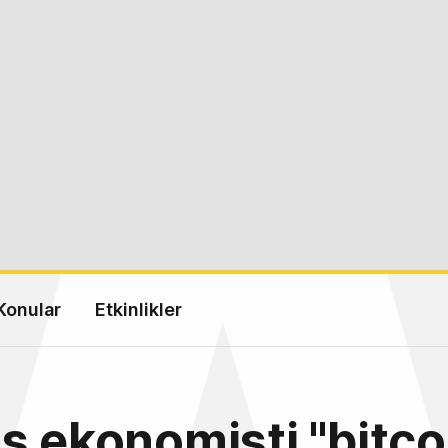
Konular
Etkinlikler
ş ekonomisti "bitco