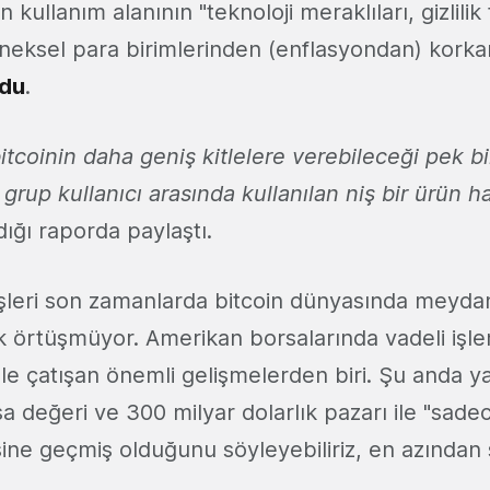
n kullanım alanının "teknoloji meraklıları, gizlilik 
neksel para birimlerinden (enflasyondan) korkan" 
du
.
tcoinin daha geniş kitlelere verebileceği pek bi
rup kullanıcı arasında kullanılan niş bir ürün h
dığı raporda paylaştı.
şleri son zamanlarda bitcoin dünyasında meyda
k örtüşmüyor. Amerikan borsalarında vadeli işle
le çatışan önemli gelişmelerden biri. Şu anda ya
sa değeri ve 300 milyar dolarlık pazarı ile "sade
ine geçmiş olduğunu söyleyebiliriz, en azından ş