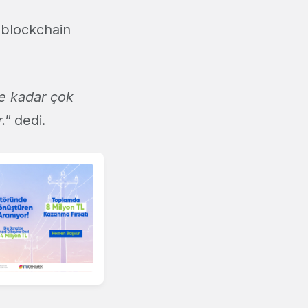
, blockchain
ye kadar çok
."
dedi.