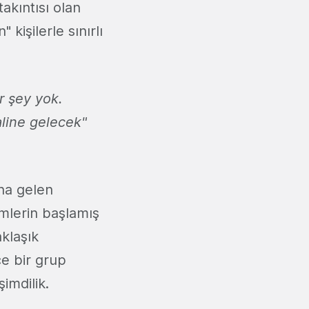
takıntısı olan
kişilerle sınırlı
r şey yok.
aline gelecek"
na gelen
mlerin başlamış
klaşık
ce bir grup
imdilik.