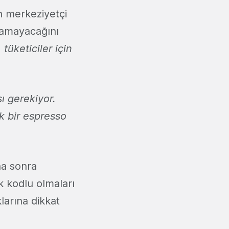
in merkeziyetçi
ılamayacağını
 tüketiciler için
sı gerekiyor.
k bir espresso
ha sonra
k kodlu olmaları
larına dikkat