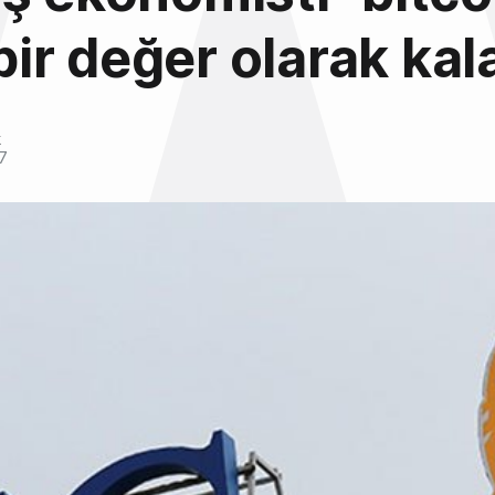
 bir değer olarak ka
k
17