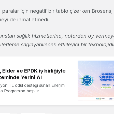
o paralar için negatif bir tablo çizerken Brosens
meyi de ihmal etmedi.
nanstan sağlık hizmetlerine, noterden oy verme
 ilerleme sağlayabilecek etkileyici bir teknolojidir
 Elder ve EPDK iş birliğiyle
teminde Yerini Al
milyon TL ödül desteği sunan Enerjim
ma Programına başvur