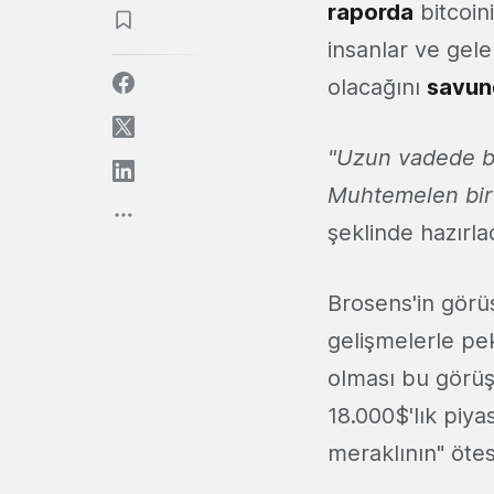
raporda
bitcoini
insanlar ve gele
olacağını
savun
"Uzun vadede bi
Muhtemelen bir g
şeklinde hazırla
Brosens'in görü
gelişmelerle pe
olması bu görüş
18.000$'lık piya
meraklının" ötes