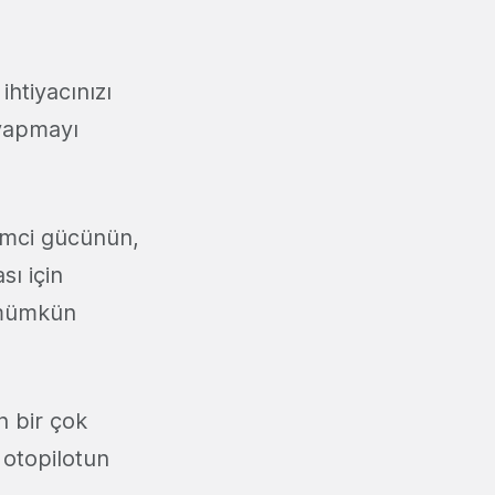
ihtiyacınızı
 yapmayı
lemci gücünün,
sı için
n mümkün
n bir çok
ı otopilotun