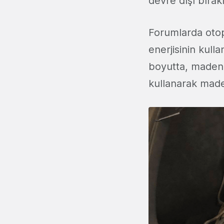
devre dışı bırak
Forumlarda otop
enerjisinin kull
boyutta, madenci
kullanarak made