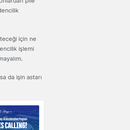
yonlardan pile
dencilik
teceği için ne
ncilik işlemi
tmayalım.
a da işin astarı