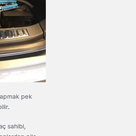
 yapmak pek
lir.
ç sahibi,