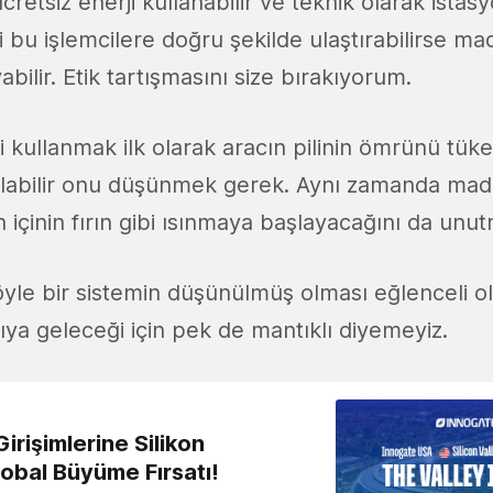
cretsiz enerji kullanabilir ve teknik olarak istas
yi bu işlemcilere doğru şekilde ulaştırabilirse ma
ilir. Etik tartışmasını size bırakıyorum.
i kullanmak ilk olarak aracın pilinin ömrünü tüke
olabilir onu düşünmek gerek. Aynı zamanda made
n içinin fırın gibi ısınmaya başlayacağını da unu
le bir sistemin düşünülmüş olması eğlenceli ols
ya geleceği için pek de mantıklı diyemeyiz.
irişimlerine Silikon
lobal Büyüme Fırsatı!