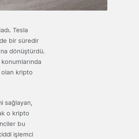
adı. Tesla
de bir süredir
zuna dönüştürdü.
j konumlarında
 olan kripto
ni sağlayan,
ak o kripto
nciler bu
iddi işlemci