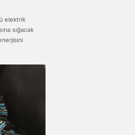
 elektrik
asına sığacak
nerjisini