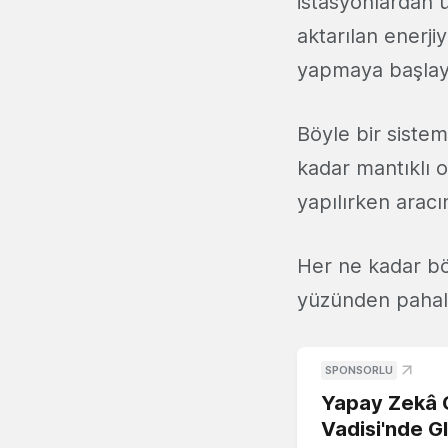
istasyonlardan ü
aktarılan enerji
yapmaya başlayab
Böyle bir sistem
kadar mantıklı 
yapılırken aracı
Her ne kadar böy
yüzünden pahalı
SPONSORLU
Yapay Zekâ G
Vadisi'nde G