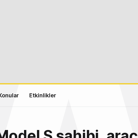
Konular
Etkinlikler
Model S sahibi, aracı