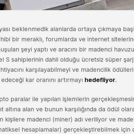
yası beklenmedik alanlarda ortaya çıkmaya başl
ibi bir meraklı, forumlarda ve internet sitelerin
onuşulan şeyi yaptı ve aracını bir madenci havu
 S sahiplerinin dahil olduğu ücretsiz süper şar
 ihtiyacını karşılayabilmeyi ve madencilik ödülleri
 edeceği kar oranını artırmayı
hedefliyor
.
kripto paralar ile yapılan işlemlerin gerçekleşmesi
t altına alan ve bunun karşılığında da ödül olar
 kişilere madenci (miner) adı veriliyor ve made
atiksel hesaplamalar) gerçekleştirebilmek için c