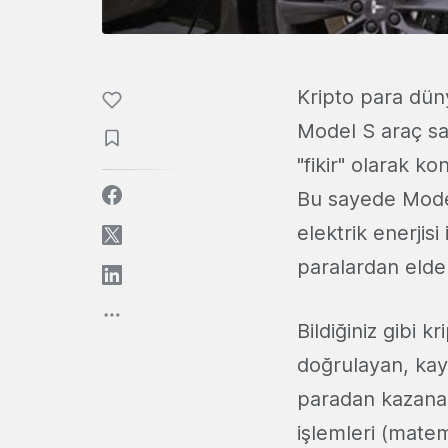
Kripto para dün
Model S araç sah
"fikir" olarak k
Bu sayede Model
elektrik enerjisi
paralardan elde
Bildiğiniz gibi 
doğrulayan, kayı
paradan kazanan
işlemleri (matem