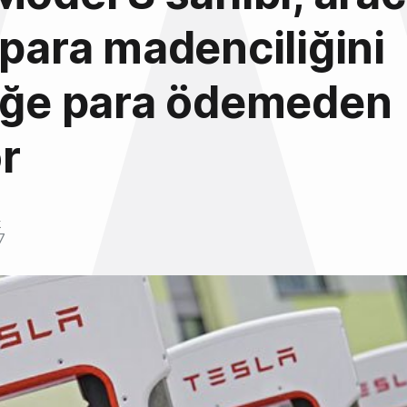
 para madenciliğini
riğe para ödemeden
r
k
7