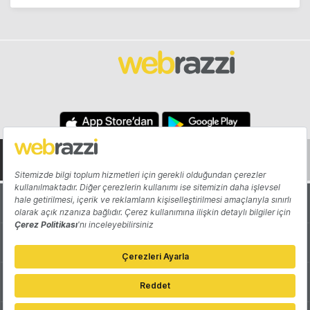
Hakkında
Yazarlar
Katkıda Bulun
Reklam
Girişiminizi Tanıtın
İletişim