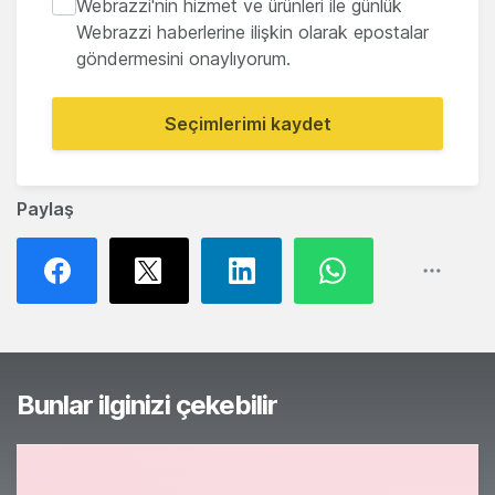
Webrazzi'nin hizmet ve ürünleri ile günlük
Webrazzi haberlerine ilişkin olarak epostalar
göndermesini onaylıyorum.
Seçimlerimi kaydet
Paylaş
Bunlar ilginizi çekebilir