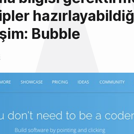
ipler hazırlayabildiğ
rişim: Bubble
k
7