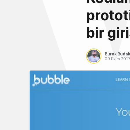
protot
bir gi
Burak Buda
09 Ekim 201