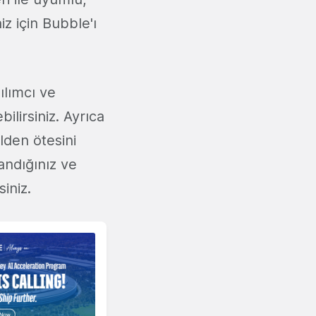
niz için Bubble'ı
ılımcı ve
ilirsiniz. Ayrıca
lden ötesini
andığınız ve
iniz.