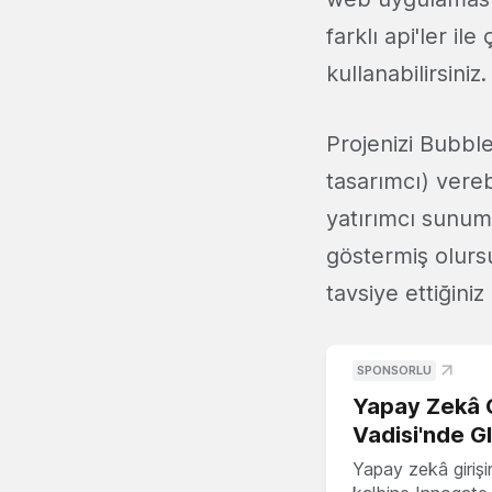
farklı api'ler il
kullanabilirsiniz.
Projenizi Bubble
tasarımcı) vereb
yatırımcı sunuml
göstermiş olursu
tavsiye ettiğiniz
SPONSORLU
Yapay Zekâ G
Vadisi'nde G
Yapay zekâ girişi