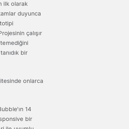
 ilk olarak
akamlar duyunca
totipi
ojesinin çalışır
stemediğini
tanıdık bir
itesinde onlarca
Bubble'ın 14
sponsive bir
i ile uyumlu,