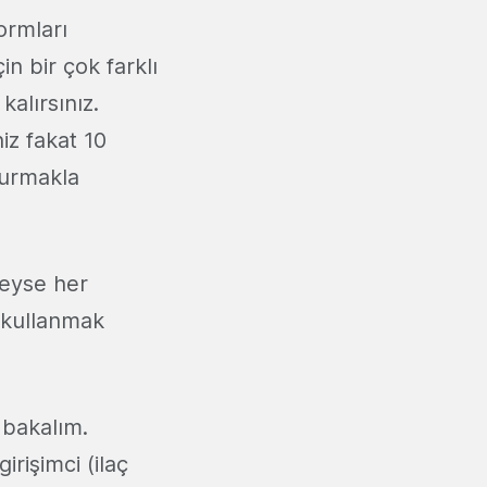
formları
in bir çok farklı
alırsınız.
niz fakat 10
 kurmakla
deyse her
i kullanmak
 bakalım.
irişimci (ilaç