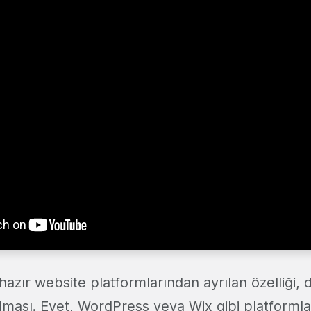
hazır website platformlarından ayrılan özelliği, d
lması. Evet, WordPress veya Wix gibi platformla