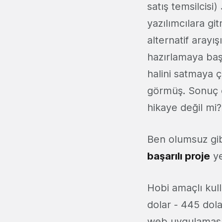
satış temsilcisi)
yazılımcılara g
alternatif arayış
hazırlamaya başl
halini satmaya ç
görmüş. Sonuç o
hikaye değil mi?
Ben olumsuz gib
başarılı proje
ye
Hobi amaçlı kul
dolar - 445 dol
web uygulaması