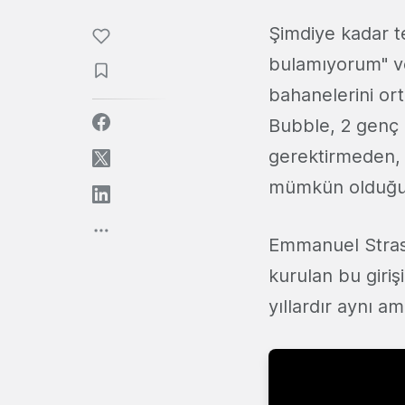
Şimdiye kadar te
bulamıyorum" ve
bahanelerini ort
Bubble, 2 genç g
gerektirmeden, s
mümkün olduğu
Emmanuel Strasc
kurulan bu giriş
yıllardır aynı a