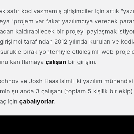
k satır kod yazmamış girişimciler için artık "yazı
ya "projem var fakat yazılımcıya verecek para
adan kaldırabilecek bir projeyi paylaşmak istiy
irişimci tarafından 2012 yılında kurulan ve kodl
ürükle bırak yöntemiyle etkileşimli web projele
nu kanıtlamaya
çalışan
bir girişim.
hnov ve Josh Haas isimli iki yazılım mühendisi
imin şu anda 3 çalışanı (toplam 5 kişilik bir eki
maç için
çabalıyorlar
.