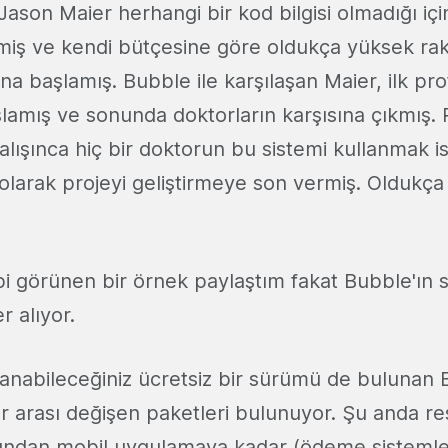
 Jason Maier herhangi bir kod bilgisi olmadığı için
itmiş ve kendi bütçesine göre oldukça yüksek r
ına başlamış. Bubble ile karşılaşan Maier, ilk pro
amış ve sonunda doktorların karşısına çıkmış. Pr
alışınca hiç bir doktorun bu sistemi kullanmak i
larak projeyi geliştirmeye son vermiş. Oldukça 
i görünen bir örnek paylaştım fakat Bubble'ın s
r alıyor.
lanabileceğiniz ücretsiz bir sürümü de bulunan 
ar arası değişen paketleri bulunuyor. Şu anda re
ndan mobil uygulamaya kadar (ödeme sistemler