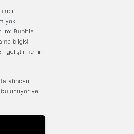
lımcı
m yok"
orum: Bubble.
ama bilgisi
ri geliştirmenin
 tarafından
p) bulunuyor ve