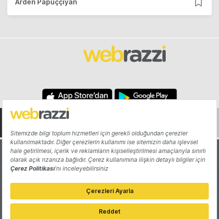
Arden Papuççiyan
Hakkında
Yazarlar
Katkıda Bulun
Reklam
Girişiminizi Tanıtın
İletişim