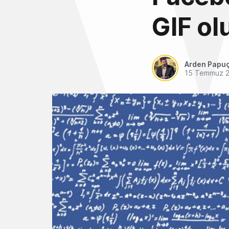
GIF ol
Arden Papu
15 Temmuz 