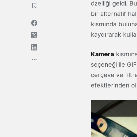
özelliği geldi. B
bir alternatif h
kısmında bulun
kaydırarak kullan
Kamera
kısmına
seçeneği ile GI
çerçeve ve filtr
efektlerinden o