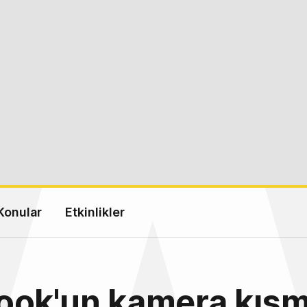
Konular
Etkinlikler
ok'un kamera kısmı