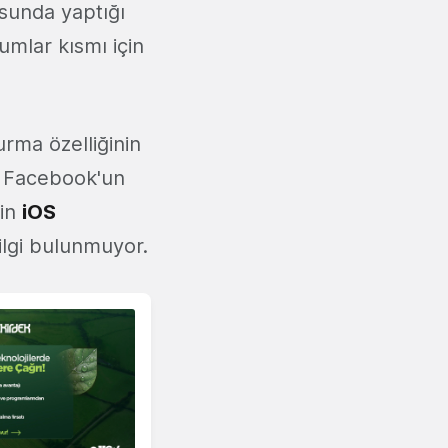
usunda yaptığı
umlar kısmı için
urma özelliğinin
ak Facebook'un
nin
iOS
ilgi bulunmuyor.