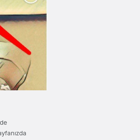
nde
ayfanızda