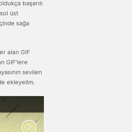
 oldukça başarılı
sol üst
çinde sağa
er alan GIF
n GIF'lere
nyasının sevilen
de ekleyelim.