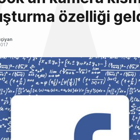
uşturma özelliği gel
ççiyan
2017