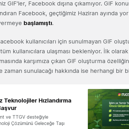
niz GIF'ler, Facebook dışına çıkamıyor. GIF kon
andıran Facebook, geçtiğimiz Haziran ayında yor
 vermeye
başlamıştı
.
acebook kullanıcıları için sunulmayan GIF oluşt
 tüm kullanıcılara ulaşması bekleniyor. İlk olar
asında karşımıza çıkan GIF oluşturma özelliği
ne zaman sunulacağı hakkında ise herhangi bir b
z Teknolojiler Hızlandırma
Başvur
nt ve TTGV desteğiyle
knoloji Çözümünü Geleceğe Taşı