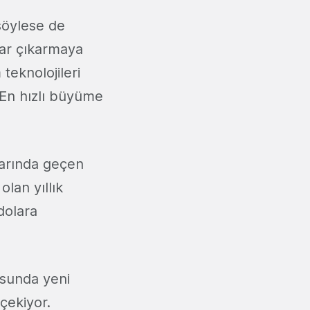
söylese de
flar çıkarmaya
 teknolojileri
 En hızlı büyüme
arında geçen
olan yıllık
dolara
nusunda yeni
 çekiyor.