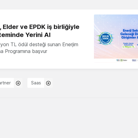
 Elder ve EPDK iş birliğiyle
teminde Yerini Al
milyon TL ödül desteği sunan Enerjim
ma Programına başvur
rtner
Saas