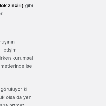
ok zinciri)
gibi
r.
tışının
iletişim
nirken kurumsal
zmetlerinde ise
görülüyor ki
k olsa da yeni
daha hizmet