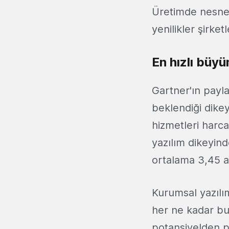
Üretimde nesnel
yenilikler şirke
En hızlı büy
Gartner'ın payla
beklendiği dikey
hizmetleri harc
yazılım dikeyind
ortalama 3,45 ar
Kurumsal yazılı
her ne kadar bu
potansiyelden p