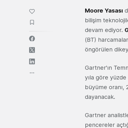
Moore Yasası
d
bilişim teknoloji
devam ediyor.
G
(BT) harcamaları
öngörülen dikey
Gartner'ın Temm
yıla göre yüzde 
büyüme oranı, 20
dayanacak.
Gartner analistle
pencereler açtığ