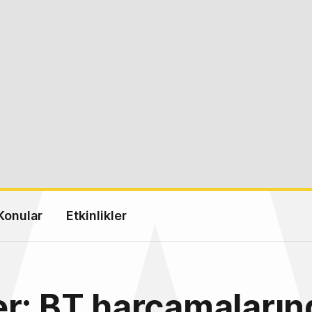
Konular
Etkinlikler
r: BT harcamaların