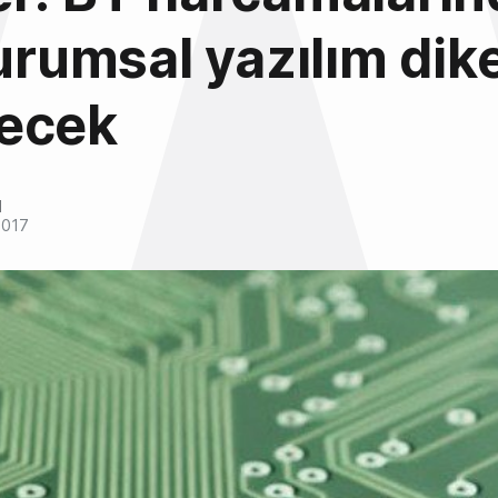
kurumsal yazılım dik
ecek
l
2017