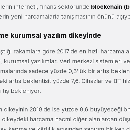
erin interneti, finans sektöründe
blockchain (bl
tlerin yeni harcamalarla tanışmasının önünü açıyo
üme kurumsal yazılım dikeyinde
ştığı rakamlara göre 2017'de en hızlı harcama ar
, kurumsal yazılımlar. Veri merkezi sistemleri ve 
amalarında sadece yüzde 0,3'lük bir artış bekle
eki artış beklentisit yüzde 7,6. Cihazlar ve BT hi
tış bekleniyor.
m dikeyinin 2018'de ise yüzde 8,6 büyüyeceği ön
 dikeydeki harcama hacmi diğer alanlardan düşü
ay kapma ve kârlılık açısından sanırım bir kez 