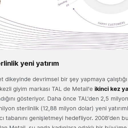
rlinlik yeni yatırım
ret dikeyinde devrimsel bir şey yapmaya çalıştığı 
zli giyim markası TAL de Metail'e
ikinci kez y
ığını gösteriyor. Daha önce TAL'den 2,5 milyon 
ilyon sterlinlik (12,88 milyon dolar) yeni yatırım
cı tabanını genişletmeyi hedefliyor. 2008'den b
olan Metail, şu anda kadınlara odaklı bir büyüme