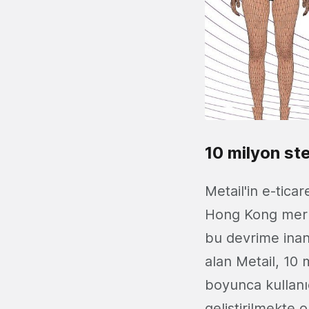
10 milyon ste
Metail'in e-tica
Hong Kong merke
bu devrime inand
alan Metail, 10 m
boyunca kullanı
geliştirilmekte 