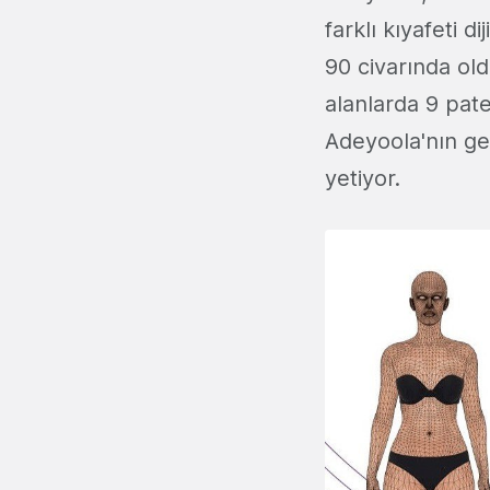
farklı kıyafeti 
90 civarında ol
alanlarda 9 pat
Adeyoola'nın gel
yetiyor.