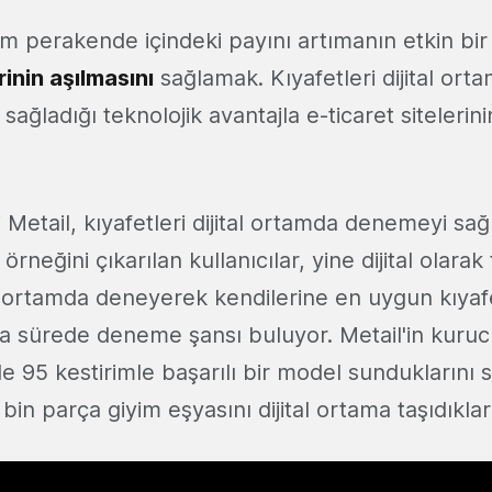
am perakende içindeki payını artımanın etkin bi
nin aşılmasını
sağlamak. Kıyafetleri dijital or
sağladığı teknolojik avantajla e-ticaret sitelerinin
Metail, kıyafetleri dijital ortamda denemeyi sağl
rneğini çıkarılan kullanıcılar, yine dijital olara
tal ortamda deneyerek kendilerine en uygun kıya
a sürede deneme şansı buluyor. Metail'in kuru
 95 kestirimle başarılı bir model sunduklarını 
bin parça giyim eşyasını dijital ortama taşıdıklar