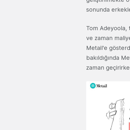
sonunda erkekler
Tom Adeyoola, tü
ve zaman maliyet
Metail'e gösterdi
bakıldığında Met
zaman geçirirke