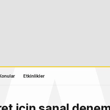
Konular
Etkinlikler
ret için sanal dene