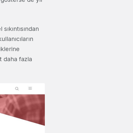
l sıkıntısından
ullanıcıların
iklerine
t daha fazla