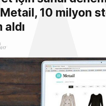
 Metail, 10 milyon st
 aldı
l
2017