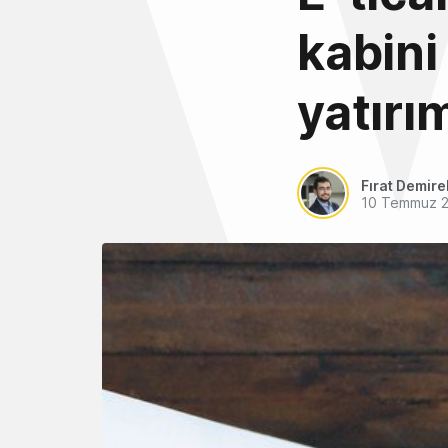
kabini
yatırım
Fırat Demire
10 Temmuz 