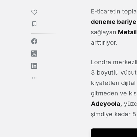
E-ticaretin topl
deneme bariyeri
sağlayan
Metail
arttırıyor.
Londra merkezli 
3 boyutlu vücut ö
kıyafetleri diji
gitmeden ve kıs
Adeyoola,
yüzde
şimdiye kadar 8 