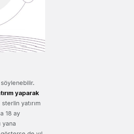
söylenebilir.
atırım yaparak
sterlin yatırım
la 18 ay
u yana
 gösterse de yıl