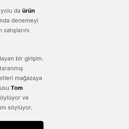
r yolu da
ürün
tamda denemeyi
 satışlarını
ayan bir girişim.
k taranmış
fetleri mağazaya
cusu
Tom
söylüyor ve
ını söylüyor.